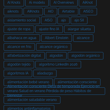
AI Knots
Ai models
AI Overviews
AiKnot
aiknots
AIKnots
AIO
Airtable
AISEO
aislamiento social
AISO
ajo
ajo SII
ajuste de ropa
ajuste fino IA
alargar silueta
albahaca en agua
Albert Einstein
alcance
alcance en frío
alcance orgánico
alfabetización digital
algodón
algodón orgánico
algodón tejido
algoritmo LinkedIn 2026
algoritmos IA
aliadazgo
alimentación bebé verano
alimentación consciente
Alimentación consciente Dieta de temporada Ejercicio en
verano Salud en verano Pérdida de peso Hábitos de
bienestar
alimentación saludable verano
alimentos antiinflamatorios