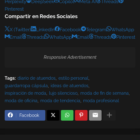
Perplexity
DeepSeek
Copilot
Meta AI
Threads
Pinterest
Compartir en Redes Sociales
X (Twitter)
LinkedIn
Facebook
Telegram
WhatsApp
Email
Threads
WhatsApp
Email
Threads
Pinterest
Responsive Advertisement
Tags:
diario de atuendos
estilo personal
guardarropa cápsula
ideas de atuendos
inspiración de moda
lujo silencioso
moda de fin de semana
moda de oficina
moda de tendencia
moda profesional
Facebook