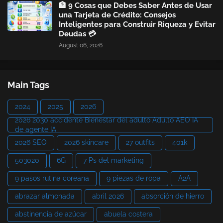
🏦 9 Cosas que Debes Saber Antes de Usar
una Tarjeta de Crédito: Consejos
Inteligentes para Construir Riqueza y Evitar
Deudas 💳
August 06, 2026
Main Tags
2024
2025
2026
2026 2030 accidente Bienestar del adulto Adulto AEO IA
de agente IA
2026 SEO
2026 skincare
27 outfits
401k
503020
6G
7 Ps del marketing
9 pasos rutina coreana
9 piezas de ropa
A2A
abrazar almohada
abril 2026
absorción de hierro
abstinencia de azúcar
abuela costera