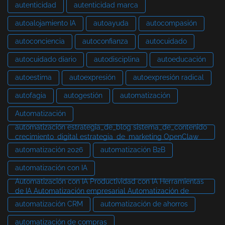
autenticidad
autenticidad marca
autoalojamiento IA
autoayuda
autocompasión
autoconciencia
autoconfianza
autocuidado
autocuidado diario
autodisciplina
autoeducación
autoestima
autoexpresión
autoexpresión radical
autofagia
autogestión
automatización
Automatización
automatización estrategia_de_blog sistema_de_contenido
crecimiento_digital estrategia_de_marketing OpenClaw
automatización 2026
automatización B2B
automatización con IA
Automatización con IA Productividad con IA Herramientas
de IA Automatización empresarial Automatización de
automatización CRM
automatización de ahorros
automatización de compras