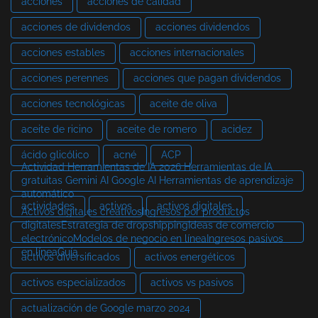
acciones
acciones de calidad
acciones de dividendos
acciones dividendos
acciones estables
acciones internacionales
acciones perennes
acciones que pagan dividendos
acciones tecnológicas
aceite de oliva
aceite de ricino
aceite de romero
acidez
ácido glicólico
acné
ACP
Actividad Herramientas de IA 2026 Herramientas de IA
gratuitas Gemini AI Google AI Herramientas de aprendizaje
automático
actividades
activos
activos digitales
Activos digitales creativosIngresos por productos
digitalesEstrategia de dropshippingIdeas de comercio
electrónicoModelos de negocio en líneaIngresos pasivos
en líneaGuía
activos diversificados
activos energéticos
activos especializados
activos vs pasivos
actualización de Google marzo 2024