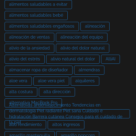
alimentos saludables a evitar
alimentos saludables bebé
alimentos saludables engañosos
alineación
alineación de ventas
alineación del equipo
alivio de la ansiedad
alivio del dolor natural
alivio del estrés
alivio natural del dolor
AlliAI
almacenar ropa de diseñador
almendras
aloe vera
aloe vera piel
alquileres
alta costura
alta dirección
alternativa MacBook Pro
Alternativas antienvejecimiento Tendencias en
dermatología Piel radiante Piel sana Cuidado e
hidratación Barrera cutánea Consejos para el cuidado de
la piel
alto rendimiento
altos ingresos
amarillo mantequilla
amarillo popcorn