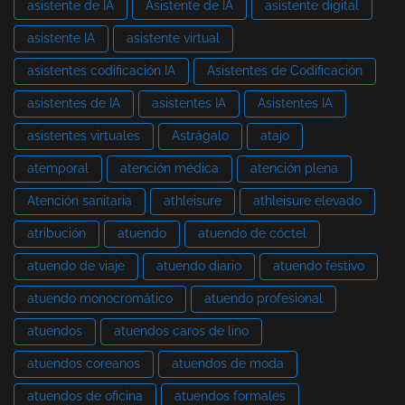
asistente de IA
Asistente de IA
asistente digital
asistente IA
asistente virtual
asistentes codificación IA
Asistentes de Codificación
asistentes de IA
asistentes IA
Asistentes IA
asistentes virtuales
Astrágalo
atajo
atemporal
atención médica
atención plena
Atención sanitaria
athleisure
athleisure elevado
atribución
atuendo
atuendo de cóctel
atuendo de viaje
atuendo diario
atuendo festivo
atuendo monocromático
atuendo profesional
atuendos
atuendos caros de lino
atuendos coreanos
atuendos de moda
atuendos de oficina
atuendos formales