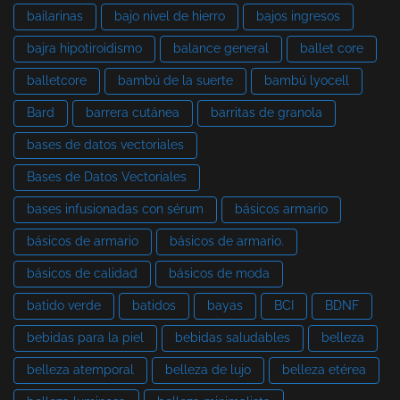
bailarinas
bajo nivel de hierro
bajos ingresos
bajra hipotiroidismo
balance general
ballet core
balletcore
bambú de la suerte
bambú lyocell
Bard
barrera cutánea
barritas de granola
bases de datos vectoriales
Bases de Datos Vectoriales
bases infusionadas con sérum
básicos armario
básicos de armario
básicos de armario.
básicos de calidad
básicos de moda
batido verde
batidos
bayas
BCI
BDNF
bebidas para la piel
bebidas saludables
belleza
belleza atemporal
belleza de lujo
belleza etérea