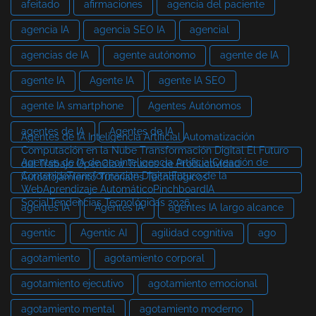
afeitado
afirmaciones
agencia del paciente
agencia IA
agencia SEO IA
agencial
agencias de IA
agente autónomo
agente de IA
agente IA
Agente IA
agente IA SEO
agente IA smartphone
Agentes Autónomos
agentes de IA
Agentes de IA
Agentes de IA Inteligencia Artificial Automatización
Computación en la Nube Transformación Digital El Futuro
Agentes de IA de aeoInteligencia ArtificialCreación de
del Trabajo OpenClaw Trucos de Productividad
ContenidoTransformación DigitalFuturo de la
Autoalojamiento Tutoriales Tecnológicos
WebAprendizaje AutomáticoPinchboardIA
SocialTendencias Tecnológicas 2026
agentes IA
Agentes IA
agentes IA largo alcance
agentic
Agentic AI
agilidad cognitiva
ago
agotamiento
agotamiento corporal
agotamiento ejecutivo
agotamiento emocional
agotamiento mental
agotamiento moderno