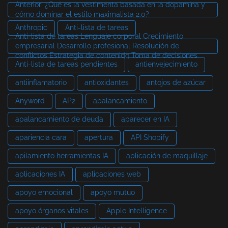
Anterior: ¿Qué es la vestimenta basada en la dopamina y
cómo dominar el estilo maximalista 2.0?
Anthropic
Anti-lista de tareas
Anti-lista de tareas Lenguaje corporal Crecimiento
empresarial Desarrollo profesional Resolución de
conflictos Estrategia de contenido Toma de decisiones
Anti-lista de tareas pendientes
antienvejecimiento
antiinflamatorio
antioxidantes
antojos de azúcar
Anyword
AP2
apalancamiento
apalancamiento de deuda
aparecer en IA
apariencia cara
apertura
API Shopify
apilamiento herramientas IA
aplicación de maquillaje
aplicaciones IA
aplicaciones web
apoyo emocional
apoyo mutuo
apoyo órganos vitales
Apple Intelligence