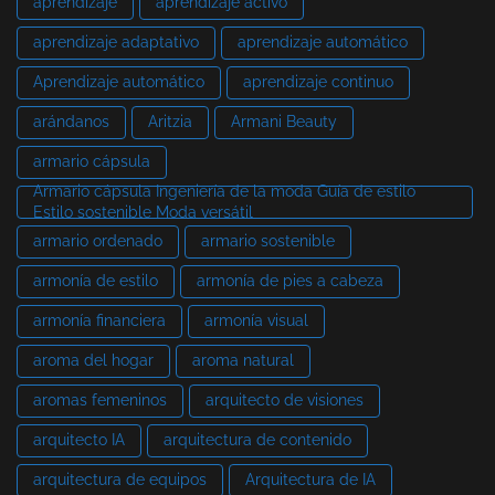
aprendizaje
aprendizaje activo
aprendizaje adaptativo
aprendizaje automático
Aprendizaje automático
aprendizaje continuo
arándanos
Aritzia
Armani Beauty
armario cápsula
Armario cápsula Ingeniería de la moda Guía de estilo
Estilo sostenible Moda versátil
armario ordenado
armario sostenible
armonía de estilo
armonía de pies a cabeza
armonía financiera
armonía visual
aroma del hogar
aroma natural
aromas femeninos
arquitecto de visiones
arquitecto IA
arquitectura de contenido
arquitectura de equipos
Arquitectura de IA