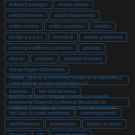
Análisis Estratégico
análisis externo
análisis financiero
análisis fundamental
análisis interno
análisis predictivo
analítica
anclaje 5-4-3-2-1
Android IA
anemia gestacional
anemia por deficiencia de hierro
animales
años 60
ansiedad
ansiedad financiera
Answer Engine Optimization
Anterior: ¿Qué es la vestimenta basada en la dopamina y
cómo dominar el estilo maximalista 2.0?
Anthropic
Anti-lista de tareas
Anti-lista de tareas Lenguaje corporal Crecimiento
empresarial Desarrollo profesional Resolución de
conflictos Estrategia de contenido Toma de decisiones
Anti-lista de tareas pendientes
antienvejecimiento
antiinflamatorio
antioxidantes
antojos de azúcar
Anyword
AP2
apalancamiento