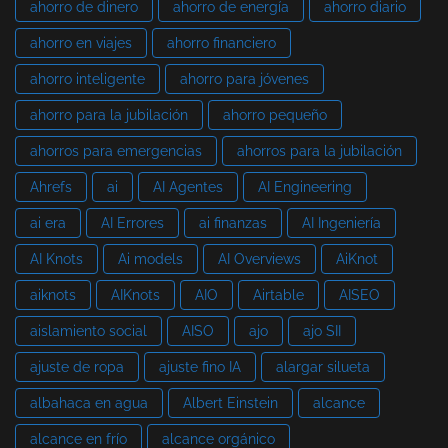
ahorro de dinero
ahorro de energía
ahorro diario
ahorro en viajes
ahorro financiero
ahorro inteligente
ahorro para jóvenes
ahorro para la jubilación
ahorro pequeño
ahorros para emergencias
ahorros para la jubilación
Ahrefs
ai
AI Agentes
AI Engineering
ai era
AI Errores
ai finanzas
AI Ingeniería
AI Knots
Ai models
AI Overviews
AiKnot
aiknots
AIKnots
AIO
Airtable
AISEO
aislamiento social
AISO
ajo
ajo SII
ajuste de ropa
ajuste fino IA
alargar silueta
albahaca en agua
Albert Einstein
alcance
alcance en frío
alcance orgánico