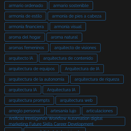
armario ordenado
armario sostenible
armonía de estilo
armonía de pies a cabeza
armonía financiera
armonía visual
aroma del hogar
aroma natural
aromas femeninos
arquitecto de visiones
arquitecto IA
arquitectura de contenido
arquitectura de equipos
Arquitectura de IA
arquitectura de la autonomía
arquitectura de riqueza
arquitectura IA
Arquitectura IA
arquitectura prompts
arquitectura web
arreglo personal
artesanía lujo
articulaciones
Artificial Intelligence Workflow Automation digital
marketing Future Skills Career Development