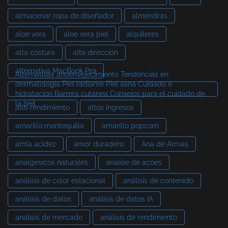
almacenar ropa de diseñador
almendras
aloe vera
aloe vera piel
alquileres
alta costura
alta dirección
alternativa MacBook Pro
Alternativas antienvejecimiento Tendencias en
dermatología Piel radiante Piel sana Cuidado e
hidratación Barrera cutánea Consejos para el cuidado de
la piel
alto rendimiento
altos ingresos
amarillo mantequilla
amarillo popcorn
amla acidez
amor duradero
Ana de Armas
analgésicos naturales
analise de acoes
análisis de color estacional
análisis de contenido
análisis de datos
análisis de datos IA
análisis de mercado
análisis de rendimiento