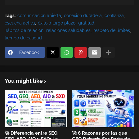
Tags:
comunicación abierta
conexión duradera
confianza
escucha activa
éxito a largo plazo
gratitud
hábitos de relación
relaciones saludables
respeto de límites
tiempo de calidad
Facebook
You might like
🚀 Diferencia entre SEO,
🚀 6 Razones por las que