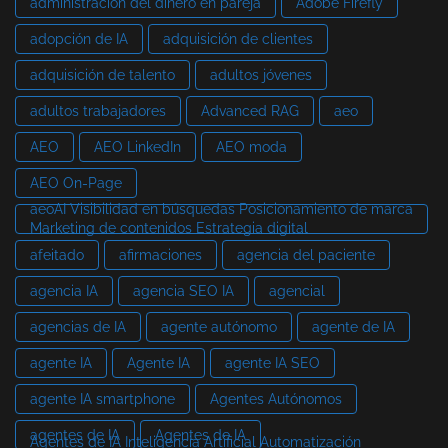
administración del dinero en pareja
Adobe Firefly
adopción de IA
adquisición de clientes
adquisición de talento
adultos jóvenes
adultos trabajadores
Advanced RAG
aeo
AEO
AEO LinkedIn
AEO moda
AEO On-Page
aeoAI Visibilidad en búsquedas Posicionamiento de marca
Marketing de contenidos Estrategia digital
afeitado
afirmaciones
agencia del paciente
agencia IA
agencia SEO IA
agencial
agencias de IA
agente autónomo
agente de IA
agente IA
Agente IA
agente IA SEO
agente IA smartphone
Agentes Autónomos
agentes de IA
Agentes de IA
Agentes de IA Inteligencia Artificial Automatización