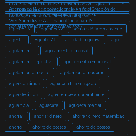
Computación en la Nube Transformación Digital El Futuro
Agentes de IA de aeoInteligencia ArtificialCreación de
del Trabajo OpenClaw Trucos de Productividad
ContenidoTransformación DigitalFuturo de la
Autoalojamiento Tutoriales Tecnológicos
WebAprendizaje AutomáticoPinchboardIA
SocialTendencias Tecnológicas 2026
agentes IA
Agentes IA
agentes IA largo alcance
agentic
Agentic AI
agilidad cognitiva
ago
agotamiento
agotamiento corporal
agotamiento ejecutivo
agotamiento emocional
agotamiento mental
agotamiento moderno
agua con limón
agua con limón hígado
agua de limón
agua temperatura ambiente
agua tibia
aguacate
agudeza mental
ahorrar
ahorrar dinero
ahorrar dinero maternidad
ahorro
ahorro de costes
ahorro de costos