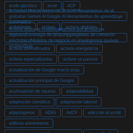
ácido glicólico
acné
ACP
Actividad Herramientas de IA 2026 Herramientas de IA
gratuitas Gemini AI Google AI Herramientas de aprendizaje
automático
actividades
activos
activos digitales
Activos digitales creativosIngresos por productos
digitalesEstrategia de dropshippingIdeas de comercio
electrónicoModelos de negocio en líneaIngresos pasivos
en líneaGuía
activos diversificados
activos energéticos
activos especializados
activos vs pasivos
actualización de Google marzo 2024
actualización principal de Google
acumulación de riqueza
adaptabilidad
adaptación climática
adaptación laboral
adaptógenos
ADAS
AdCP
adicción al scroll
aditivos alimentarios