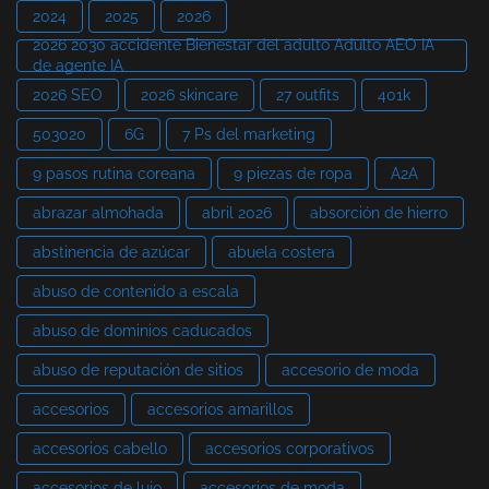
2024
2025
2026
2026 2030 accidente Bienestar del adulto Adulto AEO IA
de agente IA
2026 SEO
2026 skincare
27 outfits
401k
503020
6G
7 Ps del marketing
9 pasos rutina coreana
9 piezas de ropa
A2A
abrazar almohada
abril 2026
absorción de hierro
abstinencia de azúcar
abuela costera
abuso de contenido a escala
abuso de dominios caducados
abuso de reputación de sitios
accesorio de moda
accesorios
accesorios amarillos
accesorios cabello
accesorios corporativos
accesorios de lujo
accesorios de moda