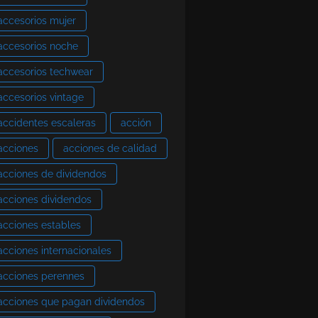
accesorios mujer
accesorios noche
accesorios techwear
accesorios vintage
accidentes escaleras
acción
acciones
acciones de calidad
acciones de dividendos
acciones dividendos
acciones estables
acciones internacionales
acciones perennes
acciones que pagan dividendos