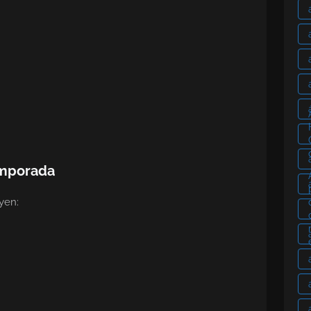
emporada
yen: