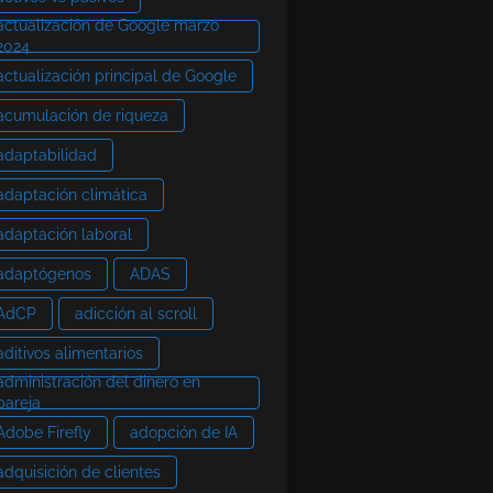
actualización de Google marzo
2024
actualización principal de Google
acumulación de riqueza
adaptabilidad
adaptación climática
adaptación laboral
adaptógenos
ADAS
AdCP
adicción al scroll
aditivos alimentarios
administración del dinero en
pareja
Adobe Firefly
adopción de IA
adquisición de clientes