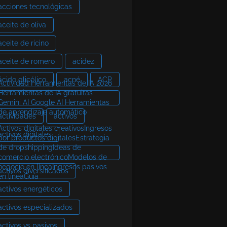
acciones tecnológicas
aceite de oliva
aceite de ricino
aceite de romero
acidez
ácido glicólico
acné
ACP
Actividad Herramientas de IA 2026
Herramientas de IA gratuitas
Gemini AI Google AI Herramientas
de aprendizaje automático
actividades
activos
Activos digitales creativosIngresos
activos digitales
por productos digitalesEstrategia
de dropshippingIdeas de
comercio electrónicoModelos de
negocio en líneaIngresos pasivos
activos diversificados
en líneaGuía
activos energéticos
activos especializados
activos vs pasivos