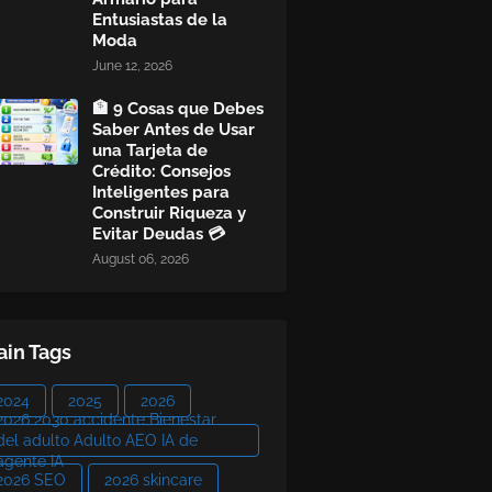
Entusiastas de la
Moda
June 12, 2026
🏦 9 Cosas que Debes
Saber Antes de Usar
una Tarjeta de
Crédito: Consejos
Inteligentes para
Construir Riqueza y
Evitar Deudas 💳
August 06, 2026
in Tags
2024
2025
2026
2026 2030 accidente Bienestar
del adulto Adulto AEO IA de
agente IA
2026 SEO
2026 skincare