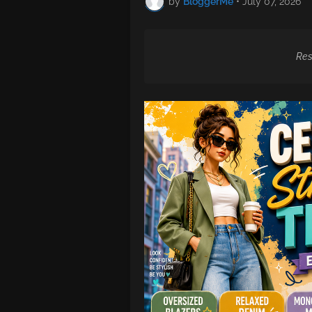
by
BloggerMe
•
July 07, 2026
Res