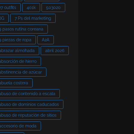
27 outfits
401k
503020
6G
7 Ps del marketing
9 pasos rutina coreana
9 piezas de ropa
A2A
abrazar almohada
abril 2026
absorción de hierro
abstinencia de azúcar
abuela costera
abuso de contenido a escala
abuso de dominios caducados
abuso de reputación de sitios
accesorio de moda