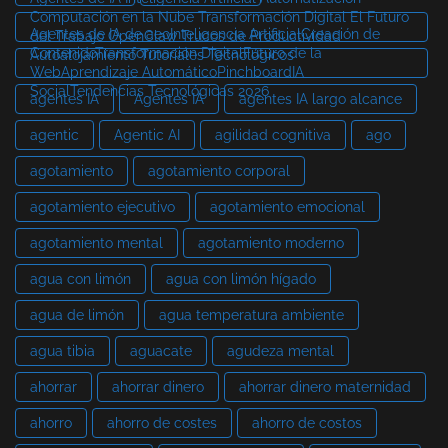
Computación en la Nube Transformación Digital El Futuro
Agentes de IA de aeoInteligencia ArtificialCreación de
del Trabajo OpenClaw Trucos de Productividad
ContenidoTransformación DigitalFuturo de la
Autoalojamiento Tutoriales Tecnológicos
WebAprendizaje AutomáticoPinchboardIA
SocialTendencias Tecnológicas 2026
agentes IA
Agentes IA
agentes IA largo alcance
agentic
Agentic AI
agilidad cognitiva
ago
agotamiento
agotamiento corporal
agotamiento ejecutivo
agotamiento emocional
agotamiento mental
agotamiento moderno
agua con limón
agua con limón hígado
agua de limón
agua temperatura ambiente
agua tibia
aguacate
agudeza mental
ahorrar
ahorrar dinero
ahorrar dinero maternidad
ahorro
ahorro de costes
ahorro de costos