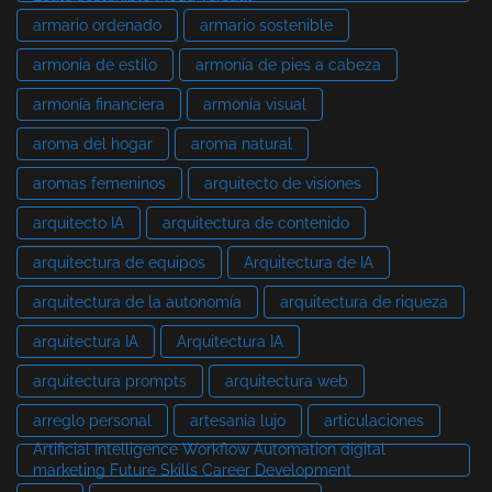
armario ordenado
armario sostenible
armonía de estilo
armonía de pies a cabeza
armonía financiera
armonía visual
aroma del hogar
aroma natural
aromas femeninos
arquitecto de visiones
arquitecto IA
arquitectura de contenido
arquitectura de equipos
Arquitectura de IA
arquitectura de la autonomía
arquitectura de riqueza
arquitectura IA
Arquitectura IA
arquitectura prompts
arquitectura web
arreglo personal
artesanía lujo
articulaciones
Artificial Intelligence Workflow Automation digital
marketing Future Skills Career Development