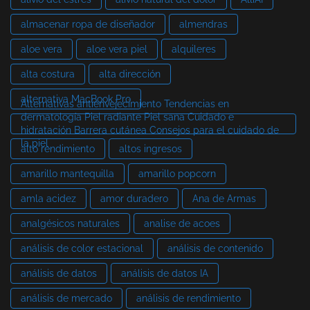
almacenar ropa de diseñador
almendras
aloe vera
aloe vera piel
alquileres
alta costura
alta dirección
alternativa MacBook Pro
Alternativas antienvejecimiento Tendencias en
dermatología Piel radiante Piel sana Cuidado e
hidratación Barrera cutánea Consejos para el cuidado de
la piel
alto rendimiento
altos ingresos
amarillo mantequilla
amarillo popcorn
amla acidez
amor duradero
Ana de Armas
analgésicos naturales
analise de acoes
análisis de color estacional
análisis de contenido
análisis de datos
análisis de datos IA
análisis de mercado
análisis de rendimiento