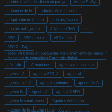
administración del dinero en pareja
Adobe Firefly
adopción de IA
adquisición de clientes
adquisición de talento
adultos jóvenes
adultos trabajadores
Advanced RAG
aeo
AEO
AEO LinkedIn
AEO moda
AEO On-Page
aeoAI Visibilidad en búsquedas Posicionamiento de marca
Marketing de contenidos Estrategia digital
afeitado
afirmaciones
agencia del paciente
agencia IA
agencia SEO IA
agencial
agencias de IA
agente autónomo
agente de IA
agente IA
Agente IA
agente IA SEO
agente IA smartphone
Agentes Autónomos
agentes de IA
Agentes de IA
Agentes de IA Inteligencia Artificial Automatización