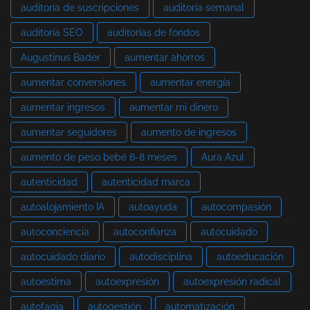
auditoría de suscripciones
auditoría semanal
auditoría SEO
auditorías de fondos
Augustinus Bader
aumentar ahorros
aumentar conversiones
aumentar energía
aumentar ingresos
aumentar mi dinero
aumentar seguidores
aumento de ingresos
aumento de peso bebé 6-8 meses
Aura Azul
autenticidad
autenticidad marca
autoalojamiento IA
autoayuda
autocompasión
autoconciencia
autoconfianza
autocuidado
autocuidado diario
autodisciplina
autoeducación
autoestima
autoexpresión
autoexpresión radical
autofagia
autogestión
automatización