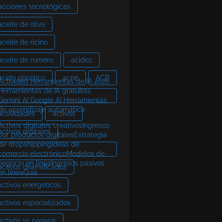
acciones tecnológicas
aceite de oliva
aceite de ricino
aceite de romero
acidez
ácido glicólico
acné
ACP
Actividad Herramientas de IA 2026
Herramientas de IA gratuitas
Gemini AI Google AI Herramientas
de aprendizaje automático
actividades
activos
Activos digitales creativosIngresos
activos digitales
por productos digitalesEstrategia
de dropshippingIdeas de
comercio electrónicoModelos de
negocio en líneaIngresos pasivos
activos diversificados
en líneaGuía
activos energéticos
activos especializados
activos vs pasivos