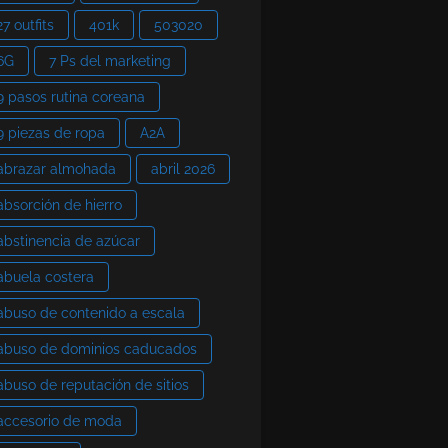
27 outfits
401k
503020
6G
7 Ps del marketing
9 pasos rutina coreana
9 piezas de ropa
A2A
abrazar almohada
abril 2026
absorción de hierro
abstinencia de azúcar
abuela costera
abuso de contenido a escala
abuso de dominios caducados
abuso de reputación de sitios
accesorio de moda