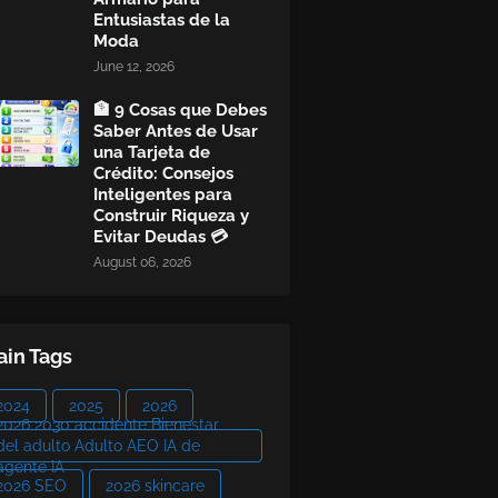
Entusiastas de la
Moda
June 12, 2026
🏦 9 Cosas que Debes
Saber Antes de Usar
una Tarjeta de
Crédito: Consejos
Inteligentes para
Construir Riqueza y
Evitar Deudas 💳
August 06, 2026
in Tags
2024
2025
2026
2026 2030 accidente Bienestar
del adulto Adulto AEO IA de
agente IA
2026 SEO
2026 skincare