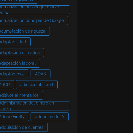
actualización de Google marzo
2024
actualización principal de Google
acumulación de riqueza
adaptabilidad
adaptación climática
adaptación laboral
adaptógenos
ADAS
AdCP
adicción al scroll
aditivos alimentarios
administración del dinero en
pareja
Adobe Firefly
adopción de IA
adquisición de clientes