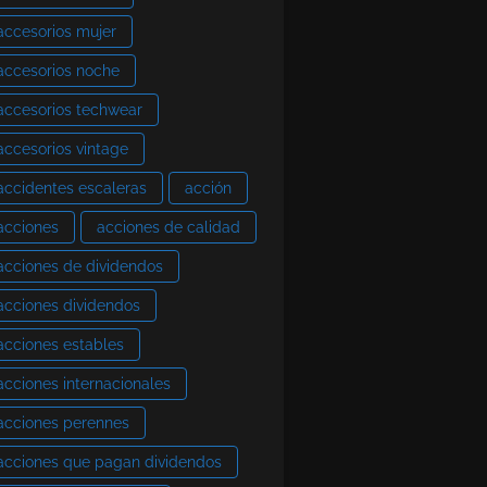
accesorios mujer
accesorios noche
accesorios techwear
accesorios vintage
accidentes escaleras
acción
acciones
acciones de calidad
acciones de dividendos
acciones dividendos
acciones estables
acciones internacionales
acciones perennes
acciones que pagan dividendos