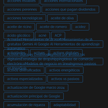
acciones estables
acciones internacionales
acciones perennes
acciones que pagan dividendos
acciones tecnológicas
aceite de oliva
aceite de ricino
aceite de romero
acidez
ácido glicólico
acné
ACP
Actividad Herramientas de IA 2026 Herramientas de IA
gratuitas Gemini AI Google AI Herramientas de aprendizaje
automático
actividades
activos
activos digitales
Activos digitales creativosIngresos por productos
digitalesEstrategia de dropshippingIdeas de comercio
electrónicoModelos de negocio en líneaIngresos pasivos
en líneaGuía
activos diversificados
activos energéticos
activos especializados
activos vs pasivos
actualización de Google marzo 2024
actualización principal de Google
acumulación de riqueza
adaptabilidad