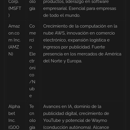
Corp.
olo
productos, liderazgo en software
(MSFT
gía
empresarial. Esencial para empresas
)
de todo el mundo.
Amaz
Co
Crecimiento de la computación en la
on.co
me
nube AWS, innovación en comercio
m Inc.
rci
electrónico, expansión logística e
(AMZ
o
ingresos por publicidad. Fuerte
N)
Ele
presencia en los mercados de América
ctr
del Norte y Europa.
óni
co
/N
ub
e
Alpha
Te
Avances en IA, dominio de la
bet
cn
publicidad digital, crecimiento de
Inc.
olo
YouTube y potencial de Waymo
(GOO
gía
(conducción autónoma). Alcance