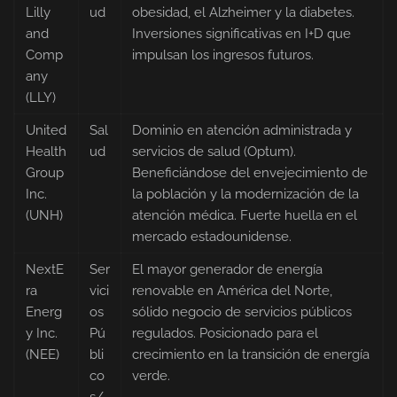
Lilly
ud
obesidad, el Alzheimer y la diabetes.
and
Inversiones significativas en I+D que
Comp
impulsan los ingresos futuros.
any
(LLY)
United
Sal
Dominio en atención administrada y
Health
ud
servicios de salud (Optum).
Group
Beneficiándose del envejecimiento de
Inc.
la población y la modernización de la
(UNH)
atención médica. Fuerte huella en el
mercado estadounidense.
NextE
Ser
El mayor generador de energía
ra
vici
renovable en América del Norte,
Energ
os
sólido negocio de servicios públicos
y Inc.
Pú
regulados. Posicionado para el
(NEE)
bli
crecimiento en la transición de energía
co
verde.