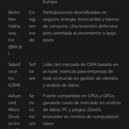
Europa.
Berks
Co
Participaciones diversificadas en
hire
ngl
seguros, energía, ferrocarriles y bienes
Hatha
om
de consumo. Una inversión defensiva
way
era
pero orientada al crecimiento a largo
Inc.
do
plazo.
(BRK.B
)
Salesf
Sof
Líder del mercado de CRM basado en
orce
tw
la nube, esencial para empresas de
Inc.
are
todo el mundo en gestión de clientes
(CRM)
y análisis de datos.
Advan
Se
Fuerte competidor en CPUs y GPUs,
ced
mi
ganando cuota de mercado en centros
Micro
co
de datos, PC y juegos. Diseño
Devic
nd
innovador en centros de computación
es Inc.
uct
clave.