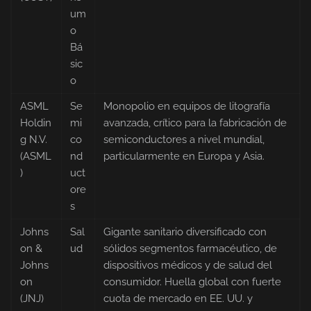
um
o
Bá
sic
o
ASML
Se
Monopolio en equipos de litografía
Holdin
mi
avanzada, crítico para la fabricación de
g N.V.
co
semiconductores a nivel mundial,
(ASML
nd
particularmente en Europa y Asia.
)
uct
ore
s
Johns
Sal
Gigante sanitario diversificado con
on &
ud
sólidos segmentos farmacéutico, de
Johns
dispositivos médicos y de salud del
on
consumidor. Huella global con fuerte
(JNJ)
cuota de mercado en EE. UU. y