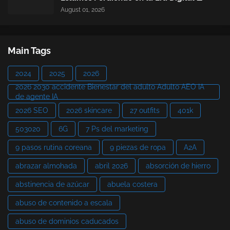
August 01, 2026
Main Tags
2024
2025
2026
2026 2030 accidente Bienestar del adulto Adulto AEO IA
de agente IA
2026 SEO
2026 skincare
27 outfits
401k
503020
6G
7 Ps del marketing
9 pasos rutina coreana
9 piezas de ropa
A2A
abrazar almohada
abril 2026
absorción de hierro
abstinencia de azúcar
abuela costera
abuso de contenido a escala
abuso de dominios caducados