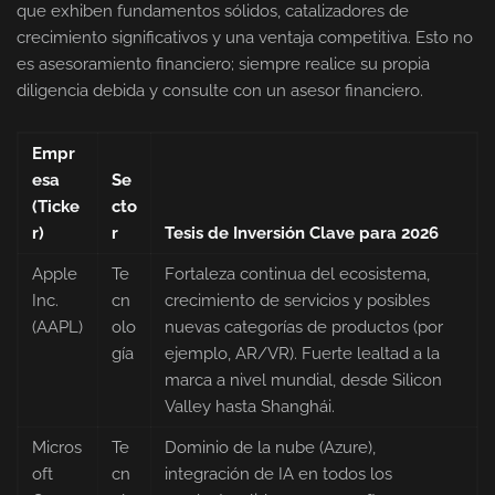
que exhiben fundamentos sólidos, catalizadores de
crecimiento significativos y una ventaja competitiva. Esto no
es asesoramiento financiero; siempre realice su propia
diligencia debida y consulte con un asesor financiero.
Empr
esa
Se
(Ticke
cto
r)
r
Tesis de Inversión Clave para 2026
Apple
Te
Fortaleza continua del ecosistema,
Inc.
cn
crecimiento de servicios y posibles
(AAPL)
olo
nuevas categorías de productos (por
gía
ejemplo, AR/VR). Fuerte lealtad a la
marca a nivel mundial, desde Silicon
Valley hasta Shanghái.
Micros
Te
Dominio de la nube (Azure),
oft
cn
integración de IA en todos los