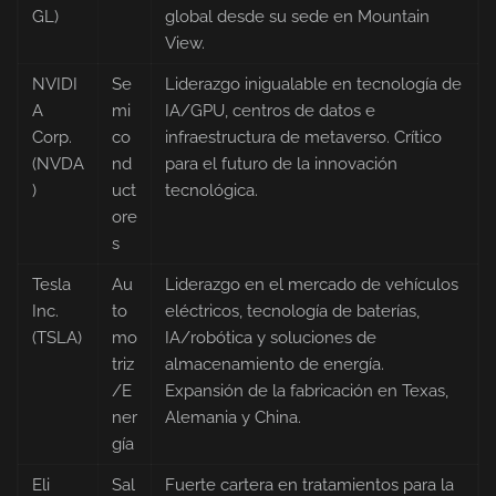
GL)
global desde su sede en Mountain
View.
NVIDI
Se
Liderazgo inigualable en tecnología de
A
mi
IA/GPU, centros de datos e
Corp.
co
infraestructura de metaverso. Crítico
(NVDA
nd
para el futuro de la innovación
)
uct
tecnológica.
ore
s
Tesla
Au
Liderazgo en el mercado de vehículos
Inc.
to
eléctricos, tecnología de baterías,
(TSLA)
mo
IA/robótica y soluciones de
triz
almacenamiento de energía.
/E
Expansión de la fabricación en Texas,
ner
Alemania y China.
gía
Eli
Sal
Fuerte cartera en tratamientos para la