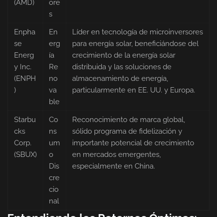
(AMD)
ore
s
Enpha
En
Líder en tecnología de microinversores
se
erg
para energía solar, beneficiándose del
Energ
ía
crecimiento de la energía solar
y Inc.
Re
distribuida y las soluciones de
(ENPH
no
almacenamiento de energía,
)
va
particularmente en EE. UU. y Europa.
ble
Starbu
Co
Reconocimiento de marca global,
cks
ns
sólido programa de fidelización y
Corp.
um
importante potencial de crecimiento
(SBUX)
o
en mercados emergentes,
Dis
especialmente en China.
cre
cio
nal