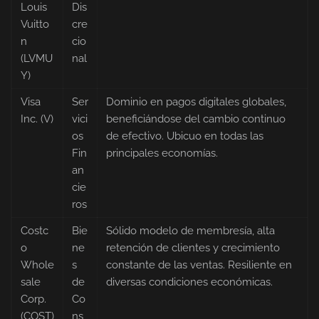
Louis
Dis
Vuitto
cre
n
cio
(LVMU
nal
Y)
Visa
Ser
Dominio en pagos digitales globales,
Inc. (V)
vici
beneficiándose del cambio continuo
os
de efectivo. Ubicuo en todas las
Fin
principales economías.
an
cie
ros
Costc
Bie
Sólido modelo de membresía, alta
o
ne
retención de clientes y crecimiento
Whole
s
constante de las ventas. Resiliente en
sale
de
diversas condiciones económicas.
Corp.
Co
(COST)
ns