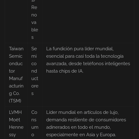
s/
Re
no
va
ble
s
Taiwan
Se
La fundición pura líder mundial,
Semic
mi
esencial para casi toda la tecnología
onduc
co
avanzada, desde teléfonos inteligentes
tor
nd
hasta chips de IA.
Manuf
uct
acturin
ore
g Co.
s
(TSM)
LVMH
Co
Líder mundial en artículos de lujo,
Moët
ns
demanda resiliente de consumidores
Henne
um
adinerados en todo el mundo,
ssy
o
especialmente en Asia y Europa.