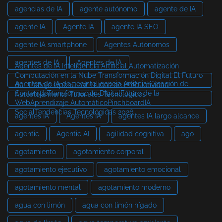
agencias de IA
agente autónomo
agente de IA
agente IA
Agente IA
agente IA SEO
agente IA smartphone
Agentes Autónomos
agentes de IA
Agentes de IA
Agentes de IA Inteligencia Artificial Automatización
Computación en la Nube Transformación Digital El Futuro
Agentes de IA de aeoInteligencia ArtificialCreación de
del Trabajo OpenClaw Trucos de Productividad
ContenidoTransformación DigitalFuturo de la
Autoalojamiento Tutoriales Tecnológicos
WebAprendizaje AutomáticoPinchboardIA
SocialTendencias Tecnológicas 2026
agentes IA
Agentes IA
agentes IA largo alcance
agentic
Agentic AI
agilidad cognitiva
ago
agotamiento
agotamiento corporal
agotamiento ejecutivo
agotamiento emocional
agotamiento mental
agotamiento moderno
agua con limón
agua con limón hígado