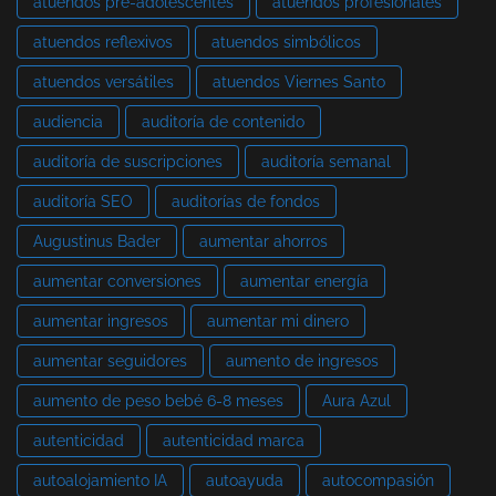
atuendos pre-adolescentes
atuendos profesionales
atuendos reflexivos
atuendos simbólicos
atuendos versátiles
atuendos Viernes Santo
audiencia
auditoría de contenido
auditoría de suscripciones
auditoría semanal
auditoría SEO
auditorías de fondos
Augustinus Bader
aumentar ahorros
aumentar conversiones
aumentar energía
aumentar ingresos
aumentar mi dinero
aumentar seguidores
aumento de ingresos
aumento de peso bebé 6-8 meses
Aura Azul
autenticidad
autenticidad marca
autoalojamiento IA
autoayuda
autocompasión