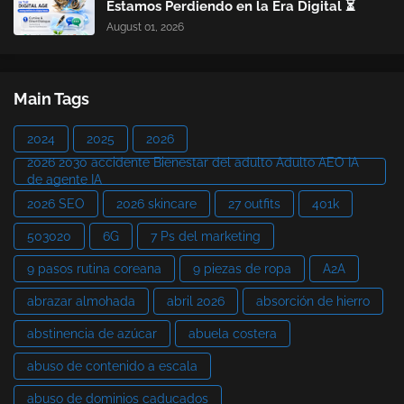
Estamos Perdiendo en la Era Digital ⏳
August 01, 2026
Main Tags
2024
2025
2026
2026 2030 accidente Bienestar del adulto Adulto AEO IA
de agente IA
2026 SEO
2026 skincare
27 outfits
401k
503020
6G
7 Ps del marketing
9 pasos rutina coreana
9 piezas de ropa
A2A
abrazar almohada
abril 2026
absorción de hierro
abstinencia de azúcar
abuela costera
abuso de contenido a escala
abuso de dominios caducados