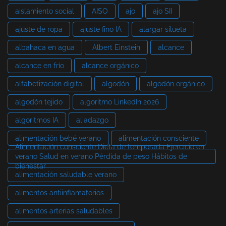
aislamiento social
AISO
ajo
ajo SII
ajuste de ropa
ajuste fino IA
alargar silueta
albahaca en agua
Albert Einstein
alcance
alcance en frío
alcance orgánico
alfabetización digital
algodón
algodón orgánico
algodón tejido
algoritmo LinkedIn 2026
algoritmos IA
aliadazgo
alimentación bebé verano
alimentación consciente
Alimentación consciente Dieta de temporada Ejercicio en
verano Salud en verano Pérdida de peso Hábitos de
bienestar
alimentación saludable verano
alimentos antiinflamatorios
alimentos arterias saludables