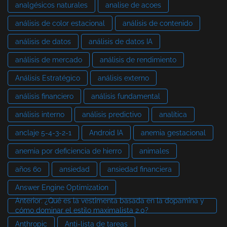
analgésicos naturales
analise de acoes
análisis de color estacional
análisis de contenido
análisis de datos
análisis de datos IA
análisis de mercado
análisis de rendimiento
Análisis Estratégico
análisis externo
análisis financiero
análisis fundamental
análisis interno
análisis predictivo
analítica
anclaje 5-4-3-2-1
Android IA
anemia gestacional
anemia por deficiencia de hierro
animales
años 60
ansiedad
ansiedad financiera
Answer Engine Optimization
Anterior: ¿Qué es la vestimenta basada en la dopamina y
cómo dominar el estilo maximalista 2.0?
Anthropic
Anti-lista de tareas