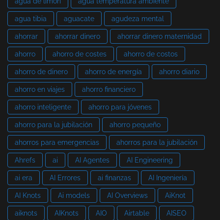
agua de limón
agua temperatura ambiente
agua tibia
aguacate
agudeza mental
ahorrar
ahorrar dinero
ahorrar dinero maternidad
ahorro
ahorro de costes
ahorro de costos
ahorro de dinero
ahorro de energía
ahorro diario
ahorro en viajes
ahorro financiero
ahorro inteligente
ahorro para jóvenes
ahorro para la jubilación
ahorro pequeño
ahorros para emergencias
ahorros para la jubilación
Ahrefs
ai
AI Agentes
AI Engineering
ai era
AI Errores
ai finanzas
AI Ingeniería
AI Knots
Ai models
AI Overviews
AiKnot
aiknots
AIKnots
AIO
Airtable
AISEO