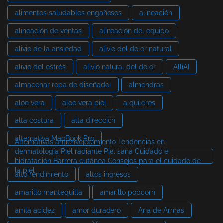
alimentos saludables engañosos
alineación
alineación de ventas
alineación del equipo
alivio de la ansiedad
alivio del dolor natural
alivio del estrés
alivio natural del dolor
AlliAI
almacenar ropa de diseñador
almendras
aloe vera
aloe vera piel
alquileres
alta costura
alta dirección
alternativa MacBook Pro
Alternativas antienvejecimiento Tendencias en
dermatología Piel radiante Piel sana Cuidado e
hidratación Barrera cutánea Consejos para el cuidado de
la piel
alto rendimiento
altos ingresos
amarillo mantequilla
amarillo popcorn
amla acidez
amor duradero
Ana de Armas