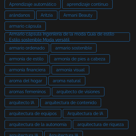
Aprendizaje automático
aprendizaje continuo
arándanos
Aritzia
Armani Beauty
armario cápsula
Armario cápsula Ingeniería de la moda Guía de estilo
Estilo sostenible Moda versátil
armario ordenado
armario sostenible
armonía de estilo
armonía de pies a cabeza
armonía financiera
armonía visual
aroma del hogar
aroma natural
aromas femeninos
arquitecto de visiones
arquitecto IA
arquitectura de contenido
arquitectura de equipos
Arquitectura de IA
arquitectura de la autonomía
arquitectura de riqueza
arquitectura IA
Arquitectura IA