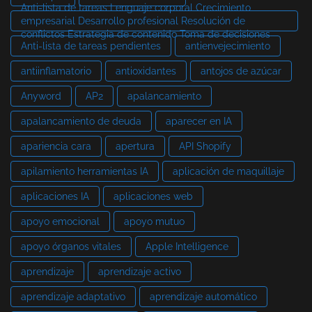
Anti-lista de tareas Lenguaje corporal Crecimiento
empresarial Desarrollo profesional Resolución de
conflictos Estrategia de contenido Toma de decisiones
Anti-lista de tareas pendientes
antienvejecimiento
antiinflamatorio
antioxidantes
antojos de azúcar
Anyword
AP2
apalancamiento
apalancamiento de deuda
aparecer en IA
apariencia cara
apertura
API Shopify
apilamiento herramientas IA
aplicación de maquillaje
aplicaciones IA
aplicaciones web
apoyo emocional
apoyo mutuo
apoyo órganos vitales
Apple Intelligence
aprendizaje
aprendizaje activo
aprendizaje adaptativo
aprendizaje automático