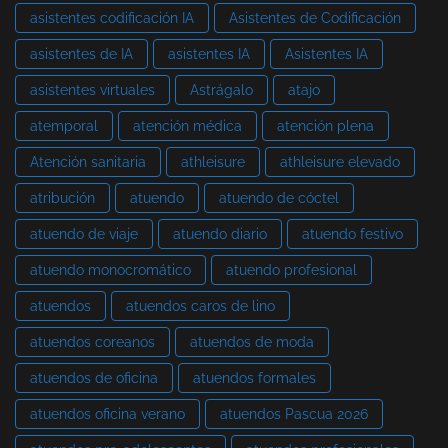
asistentes codificación IA
Asistentes de Codificación
asistentes de IA
asistentes IA
Asistentes IA
asistentes virtuales
Astrágalo
atajo
atemporal
atención médica
atención plena
Atención sanitaria
athleisure
athleisure elevado
atribución
atuendo
atuendo de cóctel
atuendo de viaje
atuendo diario
atuendo festivo
atuendo monocromático
atuendo profesional
atuendos
atuendos caros de lino
atuendos coreanos
atuendos de moda
atuendos de oficina
atuendos formales
atuendos oficina verano
atuendos Pascua 2026