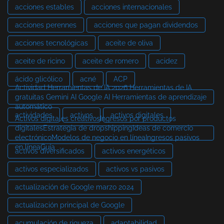
acciones estables
acciones internacionales
acciones perennes
acciones que pagan dividendos
acciones tecnológicas
aceite de oliva
aceite de ricino
aceite de romero
acidez
ácido glicólico
acné
ACP
Actividad Herramientas de IA 2026 Herramientas de IA
gratuitas Gemini AI Google AI Herramientas de aprendizaje
automático
actividades
activos
activos digitales
Activos digitales creativosIngresos por productos
digitalesEstrategia de dropshippingIdeas de comercio
electrónicoModelos de negocio en líneaIngresos pasivos
en líneaGuía
activos diversificados
activos energéticos
activos especializados
activos vs pasivos
actualización de Google marzo 2024
actualización principal de Google
acumulación de riqueza
adaptabilidad