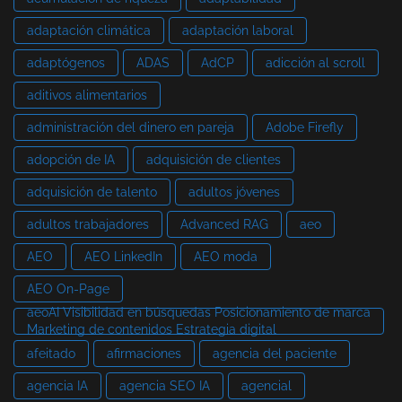
adaptación climática
adaptación laboral
adaptógenos
ADAS
AdCP
adicción al scroll
aditivos alimentarios
administración del dinero en pareja
Adobe Firefly
adopción de IA
adquisición de clientes
adquisición de talento
adultos jóvenes
adultos trabajadores
Advanced RAG
aeo
AEO
AEO LinkedIn
AEO moda
AEO On-Page
aeoAI Visibilidad en búsquedas Posicionamiento de marca
Marketing de contenidos Estrategia digital
afeitado
afirmaciones
agencia del paciente
agencia IA
agencia SEO IA
agencial