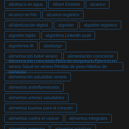
albahaca en agua
Albert Einstein
alcance
alcance en frío
alcance orgánico
alfabetización digital
algodón
algodón orgánico
algodón tejido
algoritmo LinkedIn 2026
algoritmos IA
aliadazgo
alimentación bebé verano
alimentación consciente
Alimentación consciente Dieta de temporada Ejercicio en
verano Salud en verano Pérdida de peso Hábitos de
bienestar
alimentación saludable verano
alimentos antiinflamatorios
alimentos arterias saludables
alimentos buenos para el corazón
alimentos contra el cáncer
alimentos integrales
alimentos memoria
alimentos nutritivos