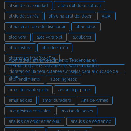
alivio de la ansiedad
alivio del dolor natural
alivio del estrés
alivio natural del dolor
AlliAI
almacenar ropa de diseñador
almendras
aloe vera
aloe vera piel
alquileres
alta costura
alta dirección
alternativa MacBook Pro
Alternativas antienvejecimiento Tendencias en
dermatología Piel radiante Piel sana Cuidado e
hidratación Barrera cutánea Consejos para el cuidado de
la piel
alto rendimiento
altos ingresos
amarillo mantequilla
amarillo popcorn
amla acidez
amor duradero
Ana de Armas
analgésicos naturales
analise de acoes
análisis de color estacional
análisis de contenido