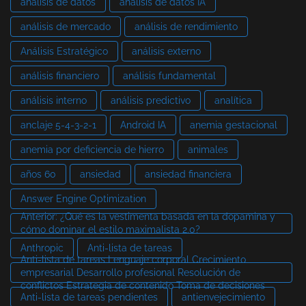
análisis de datos
análisis de datos IA
análisis de mercado
análisis de rendimiento
Análisis Estratégico
análisis externo
análisis financiero
análisis fundamental
análisis interno
análisis predictivo
analítica
anclaje 5-4-3-2-1
Android IA
anemia gestacional
anemia por deficiencia de hierro
animales
años 60
ansiedad
ansiedad financiera
Answer Engine Optimization
Anterior: ¿Qué es la vestimenta basada en la dopamina y
cómo dominar el estilo maximalista 2.0?
Anthropic
Anti-lista de tareas
Anti-lista de tareas Lenguaje corporal Crecimiento
empresarial Desarrollo profesional Resolución de
conflictos Estrategia de contenido Toma de decisiones
Anti-lista de tareas pendientes
antienvejecimiento