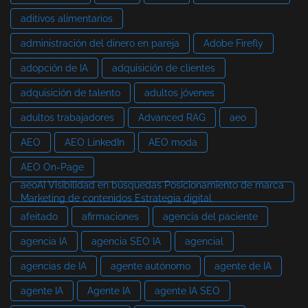
aditivos alimentarios
administración del dinero en pareja
Adobe Firefly
adopción de IA
adquisición de clientes
adquisición de talento
adultos jóvenes
adultos trabajadores
Advanced RAG
aeo
AEO
AEO LinkedIn
AEO moda
AEO On-Page
aeoAI Visibilidad en búsquedas Posicionamiento de marca
Marketing de contenidos Estrategia digital
afeitado
afirmaciones
agencia del paciente
agencia IA
agencia SEO IA
agencial
agencias de IA
agente autónomo
agente de IA
agente IA
Agente IA
agente IA SEO