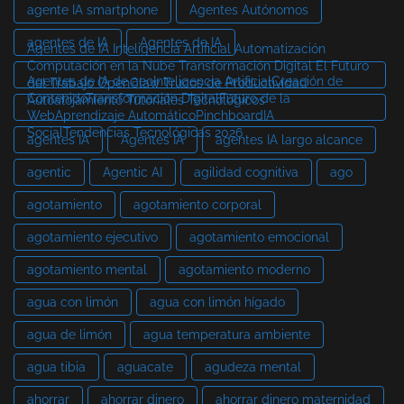
agente IA smartphone
Agentes Autónomos
agentes de IA
Agentes de IA
Agentes de IA Inteligencia Artificial Automatización
Computación en la Nube Transformación Digital El Futuro
Agentes de IA de aeoInteligencia ArtificialCreación de
del Trabajo OpenClaw Trucos de Productividad
ContenidoTransformación DigitalFuturo de la
Autoalojamiento Tutoriales Tecnológicos
WebAprendizaje AutomáticoPinchboardIA
SocialTendencias Tecnológicas 2026
agentes IA
Agentes IA
agentes IA largo alcance
agentic
Agentic AI
agilidad cognitiva
ago
agotamiento
agotamiento corporal
agotamiento ejecutivo
agotamiento emocional
agotamiento mental
agotamiento moderno
agua con limón
agua con limón hígado
agua de limón
agua temperatura ambiente
agua tibia
aguacate
agudeza mental
ahorrar
ahorrar dinero
ahorrar dinero maternidad