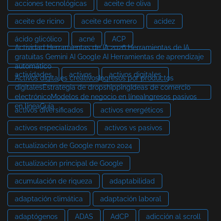
acciones tecnológicas
aceite de oliva
aceite de ricino
aceite de romero
acidez
ácido glicólico
acné
ACP
Actividad Herramientas de IA 2026 Herramientas de IA
gratuitas Gemini AI Google AI Herramientas de aprendizaje
automático
actividades
activos
activos digitales
Activos digitales creativosIngresos por productos
digitalesEstrategia de dropshippingIdeas de comercio
electrónicoModelos de negocio en líneaIngresos pasivos
en líneaGuía
activos diversificados
activos energéticos
activos especializados
activos vs pasivos
actualización de Google marzo 2024
actualización principal de Google
acumulación de riqueza
adaptabilidad
adaptación climática
adaptación laboral
adaptógenos
ADAS
AdCP
adicción al scroll