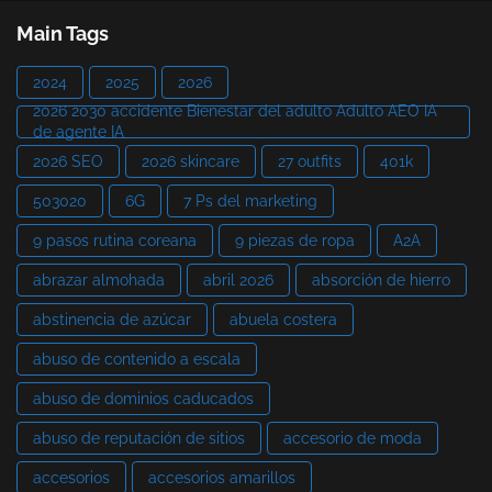
Main Tags
2024
2025
2026
2026 2030 accidente Bienestar del adulto Adulto AEO IA
de agente IA
2026 SEO
2026 skincare
27 outfits
401k
503020
6G
7 Ps del marketing
9 pasos rutina coreana
9 piezas de ropa
A2A
abrazar almohada
abril 2026
absorción de hierro
abstinencia de azúcar
abuela costera
abuso de contenido a escala
abuso de dominios caducados
abuso de reputación de sitios
accesorio de moda
accesorios
accesorios amarillos