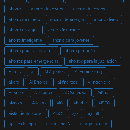
ahorro
ahorro de costes
ahorro de costos
ahorro de dinero
ahorro de energía
ahorro diario
ahorro en viajes
ahorro financiero
ahorro inteligente
ahorro para jóvenes
ahorro para la jubilación
ahorro pequeño
ahorros para emergencias
ahorros para la jubilación
Ahrefs
ai
AI Agentes
AI Engineering
ai era
AI Errores
ai finanzas
AI Ingeniería
AI Knots
Ai models
AI Overviews
AiKnot
aiknots
AIKnots
AIO
Airtable
AISEO
aislamiento social
AISO
ajo
ajo SII
ajuste de ropa
ajuste fino IA
alargar silueta