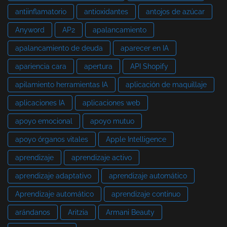
antiinflamatorio
antioxidantes
antojos de azúcar
Anyword
AP2
apalancamiento
apalancamiento de deuda
aparecer en IA
apariencia cara
apertura
API Shopify
apilamiento herramientas IA
aplicación de maquillaje
aplicaciones IA
aplicaciones web
apoyo emocional
apoyo mutuo
apoyo órganos vitales
Apple Intelligence
aprendizaje
aprendizaje activo
aprendizaje adaptativo
aprendizaje automático
Aprendizaje automático
aprendizaje continuo
arándanos
Aritzia
Armani Beauty