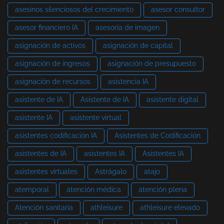
asesinos silenciosos del crecimiento
asesor consultor
asesor financiero IA
asesoría de imagen
asignación de activos
asignación de capital
asignación de ingresos
asignación de presupuesto
asignación de recursos
asistencia IA
asistente de IA
Asistente de IA
asistente digital
asistente IA
asistente virtual
asistentes codificación IA
Asistentes de Codificación
asistentes de IA
asistentes IA
Asistentes IA
asistentes virtuales
Astrágalo
atajo
atemporal
atención médica
atención plena
Atención sanitaria
athleisure
athleisure elevado