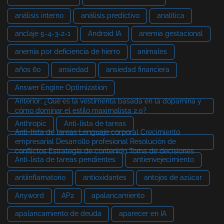
análisis interno
análisis predictivo
analítica
anclaje 5-4-3-2-1
Android IA
anemia gestacional
anemia por deficiencia de hierro
animales
años 60
ansiedad
ansiedad financiera
Answer Engine Optimization
Anterior: ¿Qué es la vestimenta basada en la dopamina y
cómo dominar el estilo maximalista 2.0?
Anthropic
Anti-lista de tareas
Anti-lista de tareas Lenguaje corporal Crecimiento
empresarial Desarrollo profesional Resolución de
conflictos Estrategia de contenido Toma de decisiones
Anti-lista de tareas pendientes
antienvejecimiento
antiinflamatorio
antioxidantes
antojos de azúcar
Anyword
AP2
apalancamiento
apalancamiento de deuda
aparecer en IA