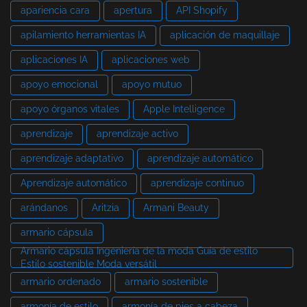
apariencia cara
apertura
API Shopify
apilamiento herramientas IA
aplicación de maquillaje
aplicaciones IA
aplicaciones web
apoyo emocional
apoyo mutuo
apoyo órganos vitales
Apple Intelligence
aprendizaje
aprendizaje activo
aprendizaje adaptativo
aprendizaje automático
Aprendizaje automático
aprendizaje continuo
arándanos
Aritzia
Armani Beauty
armario cápsula
Armario cápsula Ingeniería de la moda Guía de estilo
Estilo sostenible Moda versátil
armario ordenado
armario sostenible
armonía de estilo
armonía de pies a cabeza