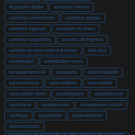
Augustinus Bader
aumentar ahorros
aumentar conversiones
aumentar energía
aumentar ingresos
aumentar mi dinero
aumentar seguidores
aumento de ingresos
aumento de peso bebé 6-8 meses
Aura Azul
autenticidad
autenticidad marca
autoalojamiento IA
autoayuda
autocompasión
autoconciencia
autoconfianza
autocuidado
autocuidado diario
autodisciplina
autoeducación
autoestima
autoexpresión
autoexpresión radical
autofagia
autogestión
automatización
Automatización
automatización estrategia_de_blog sistema_de_contenido