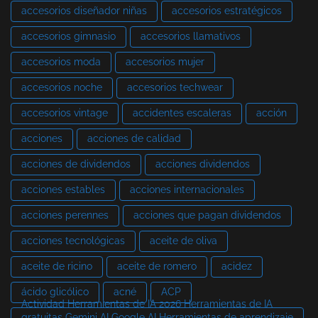
accesorios diseñador niñas
accesorios estratégicos
accesorios gimnasio
accesorios llamativos
accesorios moda
accesorios mujer
accesorios noche
accesorios techwear
accesorios vintage
accidentes escaleras
acción
acciones
acciones de calidad
acciones de dividendos
acciones dividendos
acciones estables
acciones internacionales
acciones perennes
acciones que pagan dividendos
acciones tecnológicas
aceite de oliva
aceite de ricino
aceite de romero
acidez
ácido glicólico
acné
ACP
Actividad Herramientas de IA 2026 Herramientas de IA
gratuitas Gemini AI Google AI Herramientas de aprendizaje