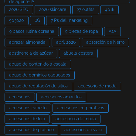
de agente IA
2026 SEO
2026 skincare
27 outfits
401k
503020
6G
7 Ps del marketing
9 pasos rutina coreana
9 piezas de ropa
A2A
abrazar almohada
abril 2026
absorción de hierro
abstinencia de azúcar
abuela costera
abuso de contenido a escala
abuso de dominios caducados
abuso de reputación de sitios
accesorio de moda
accesorios
accesorios amarillos
accesorios cabello
accesorios corporativos
accesorios de lujo
accesorios de moda
accesorios de plástico
accesorios de viaje