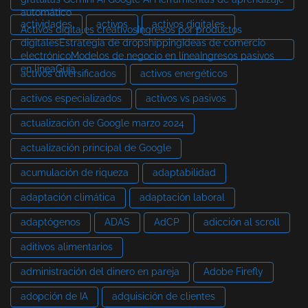
automático
actividades
activos
activos digitales
Activos digitales creativosIngresos por productos
digitalesEstrategia de dropshippingIdeas de comercio
electrónicoModelos de negocio en líneaIngresos pasivos
en líneaGuía
activos diversificados
activos energéticos
activos especializados
activos vs pasivos
actualización de Google marzo 2024
actualización principal de Google
acumulación de riqueza
adaptabilidad
adaptación climática
adaptación laboral
adaptógenos
ADAS
AdCP
adicción al scroll
aditivos alimentarios
administración del dinero en pareja
Adobe Firefly
adopción de IA
adquisición de clientes