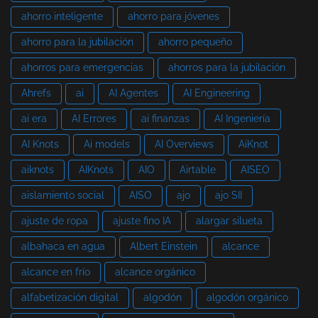
ahorro inteligente
ahorro para jóvenes
ahorro para la jubilación
ahorro pequeño
ahorros para emergencias
ahorros para la jubilación
Ahrefs
ai
AI Agentes
AI Engineering
ai era
AI Errores
ai finanzas
AI Ingeniería
AI Knots
Ai models
AI Overviews
AiKnot
aiknots
AIKnots
AIO
Airtable
AISEO
aislamiento social
AISO
ajo
ajo SII
ajuste de ropa
ajuste fino IA
alargar silueta
albahaca en agua
Albert Einstein
alcance
alcance en frío
alcance orgánico
alfabetización digital
algodón
algodón orgánico