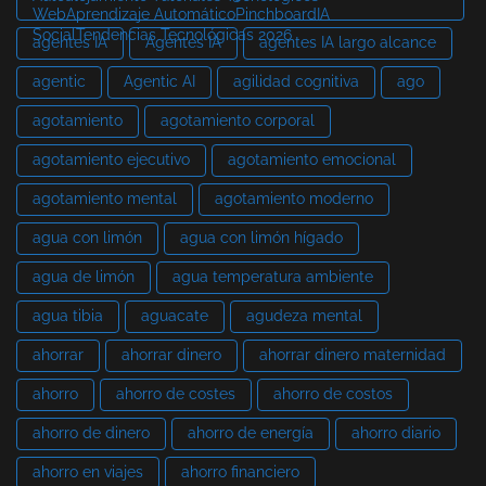
WebAprendizaje AutomáticoPinchboardIA
SocialTendencias Tecnológicas 2026
agentes IA
Agentes IA
agentes IA largo alcance
agentic
Agentic AI
agilidad cognitiva
ago
agotamiento
agotamiento corporal
agotamiento ejecutivo
agotamiento emocional
agotamiento mental
agotamiento moderno
agua con limón
agua con limón hígado
agua de limón
agua temperatura ambiente
agua tibia
aguacate
agudeza mental
ahorrar
ahorrar dinero
ahorrar dinero maternidad
ahorro
ahorro de costes
ahorro de costos
ahorro de dinero
ahorro de energía
ahorro diario
ahorro en viajes
ahorro financiero