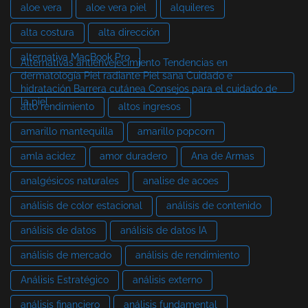
aloe vera
aloe vera piel
alquileres
alta costura
alta dirección
alternativa MacBook Pro
Alternativas antienvejecimiento Tendencias en
dermatología Piel radiante Piel sana Cuidado e
hidratación Barrera cutánea Consejos para el cuidado de
la piel
alto rendimiento
altos ingresos
amarillo mantequilla
amarillo popcorn
amla acidez
amor duradero
Ana de Armas
analgésicos naturales
analise de acoes
análisis de color estacional
análisis de contenido
análisis de datos
análisis de datos IA
análisis de mercado
análisis de rendimiento
Análisis Estratégico
análisis externo
análisis financiero
análisis fundamental