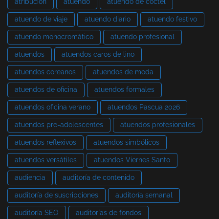
atribución
atuendo
atuendo de cóctel
atuendo de viaje
atuendo diario
atuendo festivo
atuendo monocromático
atuendo profesional
atuendos
atuendos caros de lino
atuendos coreanos
atuendos de moda
atuendos de oficina
atuendos formales
atuendos oficina verano
atuendos Pascua 2026
atuendos pre-adolescentes
atuendos profesionales
atuendos reflexivos
atuendos simbólicos
atuendos versátiles
atuendos Viernes Santo
audiencia
auditoría de contenido
auditoría de suscripciones
auditoría semanal
auditoría SEO
auditorías de fondos