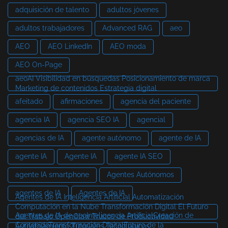
adquisición de talento
adultos jóvenes
adultos trabajadores
Advanced RAG
aeo
AEO
AEO LinkedIn
AEO moda
AEO On-Page
aeoAI Visibilidad en búsquedas Posicionamiento de marca
Marketing de contenidos Estrategia digital
afeitado
afirmaciones
agencia del paciente
agencia IA
agencia SEO IA
agencial
agencias de IA
agente autónomo
agente de IA
agente IA
Agente IA
agente IA SEO
agente IA smartphone
Agentes Autónomos
agentes de IA
Agentes de IA
Agentes de IA Inteligencia Artificial Automatización
Computación en la Nube Transformación Digital El Futuro
Agentes de IA de aeoInteligencia ArtificialCreación de
del Trabajo OpenClaw Trucos de Productividad
ContenidoTransformación DigitalFuturo de la
Autoalojamiento Tutoriales Tecnológicos