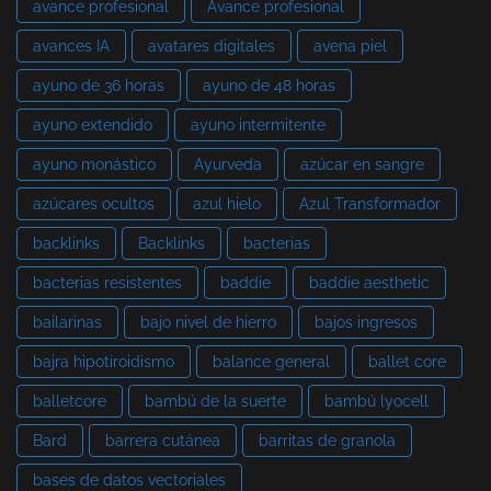
avance profesional
Avance profesional
avances IA
avatares digitales
avena piel
ayuno de 36 horas
ayuno de 48 horas
ayuno extendido
ayuno intermitente
ayuno monástico
Ayurveda
azúcar en sangre
azúcares ocultos
azul hielo
Azul Transformador
backlinks
Backlinks
bacterias
bacterias resistentes
baddie
baddie aesthetic
bailarinas
bajo nivel de hierro
bajos ingresos
bajra hipotiroidismo
balance general
ballet core
balletcore
bambú de la suerte
bambú lyocell
Bard
barrera cutánea
barritas de granola
bases de datos vectoriales