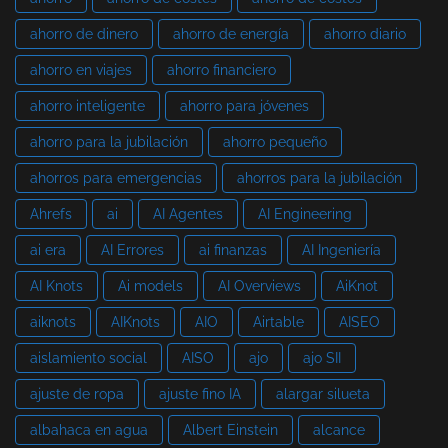
ahorro de dinero
ahorro de energía
ahorro diario
ahorro en viajes
ahorro financiero
ahorro inteligente
ahorro para jóvenes
ahorro para la jubilación
ahorro pequeño
ahorros para emergencias
ahorros para la jubilación
Ahrefs
ai
AI Agentes
AI Engineering
ai era
AI Errores
ai finanzas
AI Ingeniería
AI Knots
Ai models
AI Overviews
AiKnot
aiknots
AIKnots
AIO
Airtable
AISEO
aislamiento social
AISO
ajo
ajo SII
ajuste de ropa
ajuste fino IA
alargar silueta
albahaca en agua
Albert Einstein
alcance