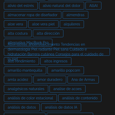
alivio del estrés
alivio natural del dolor
AlliAI
almacenar ropa de diseñador
almendras
aloe vera
aloe vera piel
alquileres
alta costura
alta dirección
alternativa MacBook Pro
Alternativas antienvejecimiento Tendencias en
dermatología Piel radiante Piel sana Cuidado e
hidratación Barrera cutánea Consejos para el cuidado de
la piel
alto rendimiento
altos ingresos
amarillo mantequilla
amarillo popcorn
amla acidez
amor duradero
Ana de Armas
analgésicos naturales
analise de acoes
análisis de color estacional
análisis de contenido
análisis de datos
análisis de datos IA