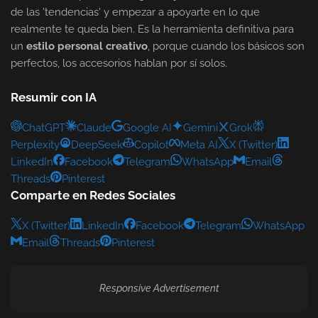
de las 'tendencias' y empezar a apoyarte en lo que
realmente te queda bien. Es la herramienta definitiva para
un
estilo personal creativo
, porque cuando los básicos son
perfectos, los accesorios hablan por sí solos.
Resumir con IA
ChatGPT
Claude
Google AI
Gemini
Grok
Perplexity
DeepSeek
Copilot
Meta AI
X (Twitter)
LinkedIn
Facebook
Telegram
WhatsApp
Email
Threads
Pinterest
Comparte en Redes Sociales
X (Twitter)
LinkedIn
Facebook
Telegram
WhatsApp
Email
Threads
Pinterest
Responsive Advertisement