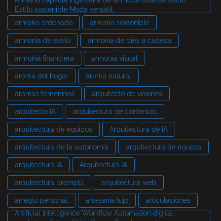
Armario cápsula Ingeniería de la moda Guía de estilo
Estilo sostenible Moda versátil
armario ordenado
armario sostenible
armonía de estilo
armonía de pies a cabeza
armonía financiera
armonía visual
aroma del hogar
aroma natural
aromas femeninos
arquitecto de visiones
arquitecto IA
arquitectura de contenido
arquitectura de equipos
Arquitectura de IA
arquitectura de la autonomía
arquitectura de riqueza
arquitectura IA
Arquitectura IA
arquitectura prompts
arquitectura web
arreglo personal
artesanía lujo
articulaciones
Artificial Intelligence Workflow Automation digital