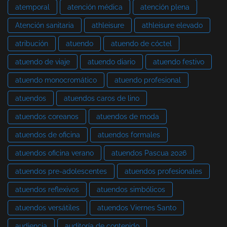
atemporal
atención médica
atención plena
Atención sanitaria
athleisure
athleisure elevado
atribución
atuendo
atuendo de cóctel
atuendo de viaje
atuendo diario
atuendo festivo
atuendo monocromático
atuendo profesional
atuendos
atuendos caros de lino
atuendos coreanos
atuendos de moda
atuendos de oficina
atuendos formales
atuendos oficina verano
atuendos Pascua 2026
atuendos pre-adolescentes
atuendos profesionales
atuendos reflexivos
atuendos simbólicos
atuendos versátiles
atuendos Viernes Santo
audiencia
auditoría de contenido