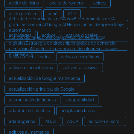
aceite de ricino
aceite de romero
acidez
ácido glicólico
acné
ACP
Actividad Herramientas de IA 2026 Herramientas de IA
gratuitas Gemini AI Google AI Herramientas de aprendizaje
automático
actividades
activos
activos digitales
Activos digitales creativosIngresos por productos
digitalesEstrategia de dropshippingIdeas de comercio
electrónicoModelos de negocio en líneaIngresos pasivos
en líneaGuía
activos diversificados
activos energéticos
activos especializados
activos vs pasivos
actualización de Google marzo 2024
actualización principal de Google
acumulación de riqueza
adaptabilidad
adaptación climática
adaptación laboral
adaptógenos
ADAS
AdCP
adicción al scroll
aditivos alimentarios