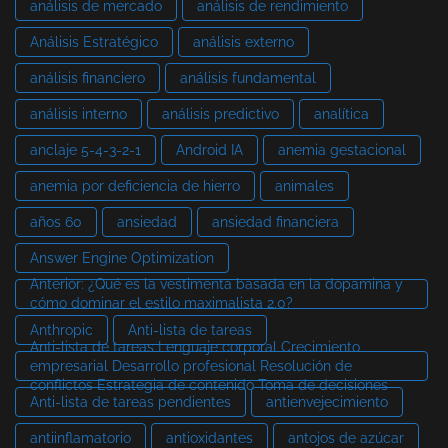
análisis de mercado
análisis de rendimiento
Análisis Estratégico
análisis externo
análisis financiero
análisis fundamental
análisis interno
análisis predictivo
analítica
anclaje 5-4-3-2-1
Android IA
anemia gestacional
anemia por deficiencia de hierro
animales
años 60
ansiedad
ansiedad financiera
Answer Engine Optimization
Anterior: ¿Qué es la vestimenta basada en la dopamina y
cómo dominar el estilo maximalista 2.0?
Anthropic
Anti-lista de tareas
Anti-lista de tareas Lenguaje corporal Crecimiento
empresarial Desarrollo profesional Resolución de
conflictos Estrategia de contenido Toma de decisiones
Anti-lista de tareas pendientes
antienvejecimiento
antiinflamatorio
antioxidantes
antojos de azúcar