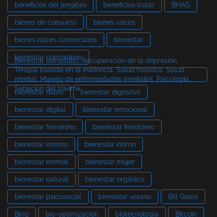
beneficios del jengibre
beneficios trotar
BHAG
bienes de consumo
bienes raíces
bienes raíces comerciales
bienestar
bienestar corporativo
Bienestar del adulto. Recuperación de la depresión.
Terapia basada en la evidencia. Salud holística. Salud
mental. Manejo de enfermedades mentales. Psicología.
Sanación del trauma.
bienestar diario
bienestar digestivo
bienestar digital
bienestar emocional
bienestar femenino
bienestar financiero
bienestar interno
bienestar íntimo
bienestar mental
bienestar mujer
bienestar natural
bienestar orgánico
bienestar psicosocial
bienestar verano
Bill Gates
Bing
bio-optimización
biotecnología
Bitcoin