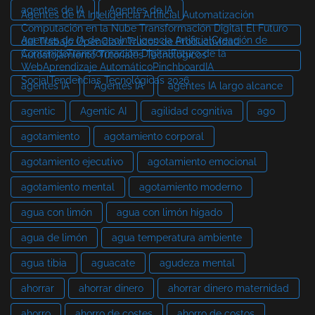
agentes de IA
Agentes de IA
Agentes de IA Inteligencia Artificial Automatización
Computación en la Nube Transformación Digital El Futuro
Agentes de IA de aeoInteligencia ArtificialCreación de
del Trabajo OpenClaw Trucos de Productividad
ContenidoTransformación DigitalFuturo de la
Autoalojamiento Tutoriales Tecnológicos
WebAprendizaje AutomáticoPinchboardIA
SocialTendencias Tecnológicas 2026
agentes IA
Agentes IA
agentes IA largo alcance
agentic
Agentic AI
agilidad cognitiva
ago
agotamiento
agotamiento corporal
agotamiento ejecutivo
agotamiento emocional
agotamiento mental
agotamiento moderno
agua con limón
agua con limón hígado
agua de limón
agua temperatura ambiente
agua tibia
aguacate
agudeza mental
ahorrar
ahorrar dinero
ahorrar dinero maternidad
ahorro
ahorro de costes
ahorro de costos