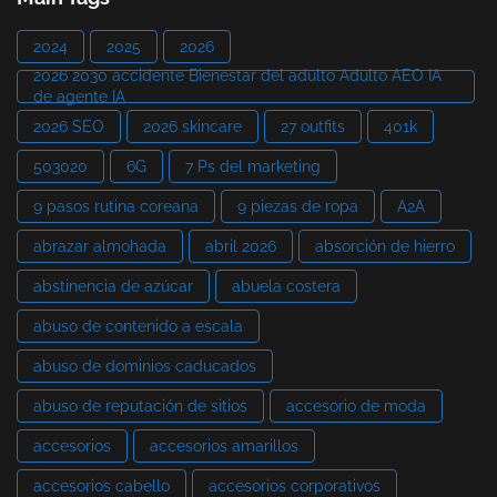
2024
2025
2026
2026 2030 accidente Bienestar del adulto Adulto AEO IA
de agente IA
2026 SEO
2026 skincare
27 outfits
401k
503020
6G
7 Ps del marketing
9 pasos rutina coreana
9 piezas de ropa
A2A
abrazar almohada
abril 2026
absorción de hierro
abstinencia de azúcar
abuela costera
abuso de contenido a escala
abuso de dominios caducados
abuso de reputación de sitios
accesorio de moda
accesorios
accesorios amarillos
accesorios cabello
accesorios corporativos