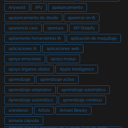
Anyword
AP2
apalancamiento
apalancamiento de deuda
aparecer en IA
apariencia cara
apertura
API Shopify
apilamiento herramientas IA
aplicación de maquillaje
aplicaciones IA
aplicaciones web
apoyo emocional
apoyo mutuo
apoyo órganos vitales
Apple Intelligence
aprendizaje
aprendizaje activo
aprendizaje adaptativo
aprendizaje automático
Aprendizaje automático
aprendizaje continuo
arándanos
Aritzia
Armani Beauty
armario cápsula