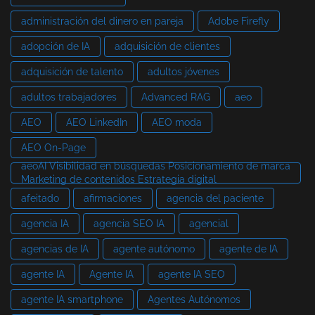
administración del dinero en pareja
Adobe Firefly
adopción de IA
adquisición de clientes
adquisición de talento
adultos jóvenes
adultos trabajadores
Advanced RAG
aeo
AEO
AEO LinkedIn
AEO moda
AEO On-Page
aeoAI Visibilidad en búsquedas Posicionamiento de marca
Marketing de contenidos Estrategia digital
afeitado
afirmaciones
agencia del paciente
agencia IA
agencia SEO IA
agencial
agencias de IA
agente autónomo
agente de IA
agente IA
Agente IA
agente IA SEO
agente IA smartphone
Agentes Autónomos