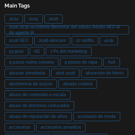
Main Tags
2024
2025
2026
2026 2030 accidente Bienestar del adulto Adulto AEO IA
de agente IA
2026 SEO
2026 skincare
27 outfits
401k
503020
6G
7 Ps del marketing
9 pasos rutina coreana
9 piezas de ropa
A2A
abrazar almohada
abril 2026
absorción de hierro
abstinencia de azúcar
abuela costera
abuso de contenido a escala
abuso de dominios caducados
abuso de reputación de sitios
accesorio de moda
accesorios
accesorios amarillos