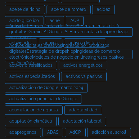
aceite de ricino
aceite de romero
acidez
ácido glicólico
acné
ACP
Actividad Herramientas de IA 2026 Herramientas de IA
gratuitas Gemini AI Google AI Herramientas de aprendizaje
automático
actividades
activos
activos digitales
Activos digitales creativosIngresos por productos
digitalesEstrategia de dropshippingIdeas de comercio
electrónicoModelos de negocio en líneaIngresos pasivos
en líneaGuía
activos diversificados
activos energéticos
activos especializados
activos vs pasivos
actualización de Google marzo 2024
actualización principal de Google
acumulación de riqueza
adaptabilidad
adaptación climática
adaptación laboral
adaptógenos
ADAS
AdCP
adicción al scroll