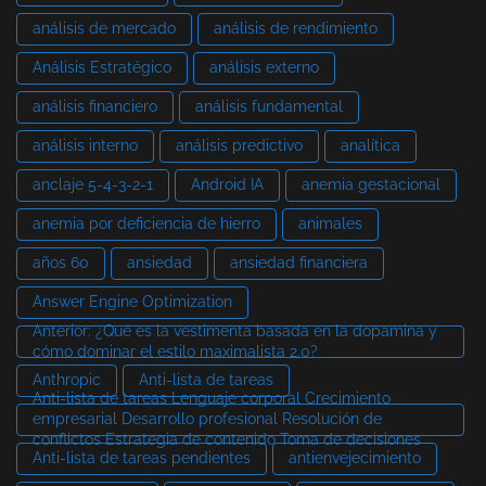
análisis de mercado
análisis de rendimiento
Análisis Estratégico
análisis externo
análisis financiero
análisis fundamental
análisis interno
análisis predictivo
analítica
anclaje 5-4-3-2-1
Android IA
anemia gestacional
anemia por deficiencia de hierro
animales
años 60
ansiedad
ansiedad financiera
Answer Engine Optimization
Anterior: ¿Qué es la vestimenta basada en la dopamina y
cómo dominar el estilo maximalista 2.0?
Anthropic
Anti-lista de tareas
Anti-lista de tareas Lenguaje corporal Crecimiento
empresarial Desarrollo profesional Resolución de
conflictos Estrategia de contenido Toma de decisiones
Anti-lista de tareas pendientes
antienvejecimiento