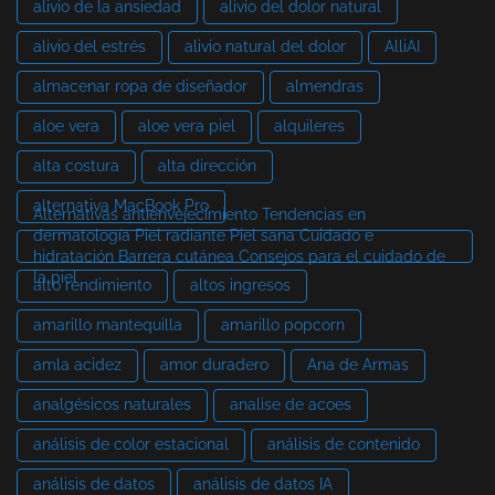
alivio de la ansiedad
alivio del dolor natural
alivio del estrés
alivio natural del dolor
AlliAI
almacenar ropa de diseñador
almendras
aloe vera
aloe vera piel
alquileres
alta costura
alta dirección
alternativa MacBook Pro
Alternativas antienvejecimiento Tendencias en
dermatología Piel radiante Piel sana Cuidado e
hidratación Barrera cutánea Consejos para el cuidado de
la piel
alto rendimiento
altos ingresos
amarillo mantequilla
amarillo popcorn
amla acidez
amor duradero
Ana de Armas
analgésicos naturales
analise de acoes
análisis de color estacional
análisis de contenido
análisis de datos
análisis de datos IA