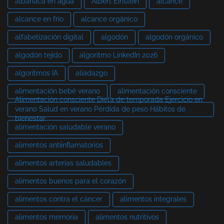
albahaca en agua
Albert Einstein
alcance
alcance en frío
alcance orgánico
alfabetización digital
algodón
algodón orgánico
algodón tejido
algoritmo LinkedIn 2026
algoritmos IA
aliadazgo
alimentación bebé verano
alimentación consciente
Alimentación consciente Dieta de temporada Ejercicio en
verano Salud en verano Pérdida de peso Hábitos de
bienestar
alimentación saludable verano
alimentos antiinflamatorios
alimentos arterias saludables
alimentos buenos para el corazón
alimentos contra el cáncer
alimentos integrales
alimentos memoria
alimentos nutritivos