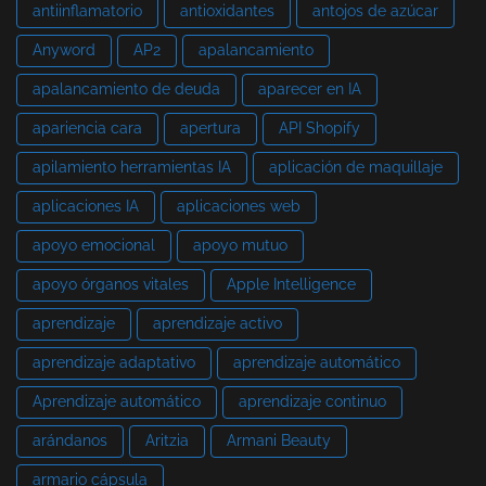
antiinflamatorio
antioxidantes
antojos de azúcar
Anyword
AP2
apalancamiento
apalancamiento de deuda
aparecer en IA
apariencia cara
apertura
API Shopify
apilamiento herramientas IA
aplicación de maquillaje
aplicaciones IA
aplicaciones web
apoyo emocional
apoyo mutuo
apoyo órganos vitales
Apple Intelligence
aprendizaje
aprendizaje activo
aprendizaje adaptativo
aprendizaje automático
Aprendizaje automático
aprendizaje continuo
arándanos
Aritzia
Armani Beauty
armario cápsula