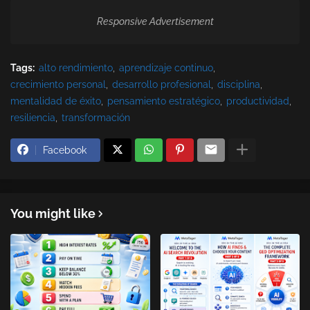
Responsive Advertisement
Tags:
alto rendimiento
aprendizaje continuo
crecimiento personal
desarrollo profesional
disciplina
mentalidad de éxito
pensamiento estratégico
productividad
resiliencia
transformación
Facebook
You might like