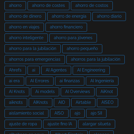
ahorro
ahorro de costes
ahorro de costos
ahorro de dinero
ahorro de energía
ahorro diario
ahorro en viajes
ahorro financiero
ahorro inteligente
ahorro para jóvenes
ahorro para la jubilación
ahorro pequeño
ahorros para emergencias
ahorros para la jubilación
Ahrefs
ai
AI Agentes
AI Engineering
ai era
AI Errores
ai finanzas
AI Ingeniería
AI Knots
Ai models
AI Overviews
AiKnot
aiknots
AIKnots
AIO
Airtable
AISEO
aislamiento social
AISO
ajo
ajo SII
ajuste de ropa
ajuste fino IA
alargar silueta