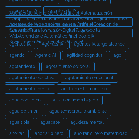
agentes de IA
Agentes de IA
Agentes de IA Inteligencia Artificial Automatización
Computación en la Nube Transformación Digital El Futuro
Agentes de IA de aeoInteligencia ArtificialCreación de
del Trabajo OpenClaw Trucos de Productividad
ContenidoTransformación DigitalFuturo de la
Autoalojamiento Tutoriales Tecnológicos
WebAprendizaje AutomáticoPinchboardIA
SocialTendencias Tecnológicas 2026
agentes IA
Agentes IA
agentes IA largo alcance
agentic
Agentic AI
agilidad cognitiva
ago
agotamiento
agotamiento corporal
agotamiento ejecutivo
agotamiento emocional
agotamiento mental
agotamiento moderno
agua con limón
agua con limón hígado
agua de limón
agua temperatura ambiente
agua tibia
aguacate
agudeza mental
ahorrar
ahorrar dinero
ahorrar dinero maternidad