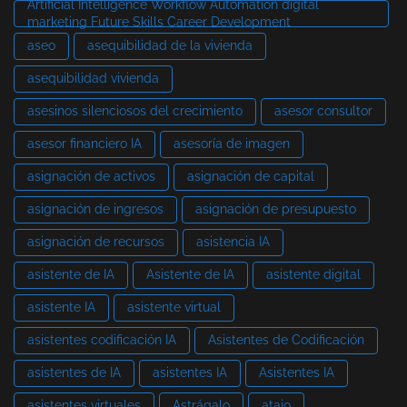
Artificial Intelligence Workflow Automation digital
marketing Future Skills Career Development
aseo
asequibilidad de la vivienda
asequibilidad vivienda
asesinos silenciosos del crecimiento
asesor consultor
asesor financiero IA
asesoría de imagen
asignación de activos
asignación de capital
asignación de ingresos
asignación de presupuesto
asignación de recursos
asistencia IA
asistente de IA
Asistente de IA
asistente digital
asistente IA
asistente virtual
asistentes codificación IA
Asistentes de Codificación
asistentes de IA
asistentes IA
Asistentes IA
asistentes virtuales
Astrágalo
atajo