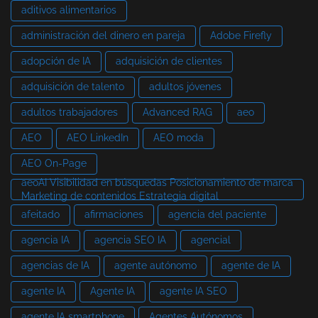
aditivos alimentarios
administración del dinero en pareja
Adobe Firefly
adopción de IA
adquisición de clientes
adquisición de talento
adultos jóvenes
adultos trabajadores
Advanced RAG
aeo
AEO
AEO LinkedIn
AEO moda
AEO On-Page
aeoAI Visibilidad en búsquedas Posicionamiento de marca
Marketing de contenidos Estrategia digital
afeitado
afirmaciones
agencia del paciente
agencia IA
agencia SEO IA
agencial
agencias de IA
agente autónomo
agente de IA
agente IA
Agente IA
agente IA SEO
agente IA smartphone
Agentes Autónomos