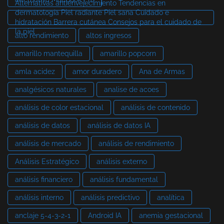
Alternativas antienvejecimiento Tendencias en
dermatología Piel radiante Piel sana Cuidado e
hidratación Barrera cutánea Consejos para el cuidado de
la piel
alto rendimiento
altos ingresos
amarillo mantequilla
amarillo popcorn
amla acidez
amor duradero
Ana de Armas
analgésicos naturales
analise de acoes
análisis de color estacional
análisis de contenido
análisis de datos
análisis de datos IA
análisis de mercado
análisis de rendimiento
Análisis Estratégico
análisis externo
análisis financiero
análisis fundamental
análisis interno
análisis predictivo
analítica
anclaje 5-4-3-2-1
Android IA
anemia gestacional