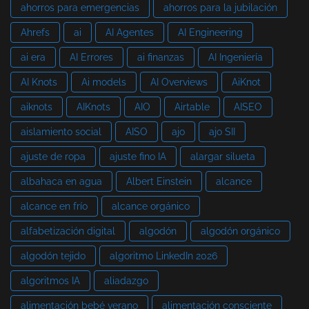
ahorros para emergencias
ahorros para la jubilación
Ahrefs
ai
AI Agentes
AI Engineering
ai era
AI Errores
ai finanzas
AI Ingeniería
AI Knots
Ai models
AI Overviews
AiKnot
aiknots
AIKnots
AIO
Airtable
AISEO
aislamiento social
AISO
ajo
ajo SII
ajuste de ropa
ajuste fino IA
alargar silueta
albahaca en agua
Albert Einstein
alcance
alcance en frío
alcance orgánico
alfabetización digital
algodón
algodón orgánico
algodón tejido
algoritmo LinkedIn 2026
algoritmos IA
aliadazgo
alimentación bebé verano
alimentación consciente