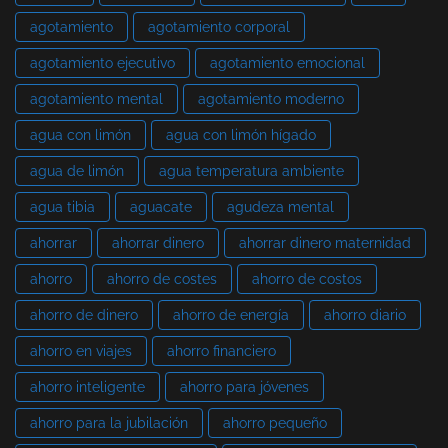
agotamiento
agotamiento corporal
agotamiento ejecutivo
agotamiento emocional
agotamiento mental
agotamiento moderno
agua con limón
agua con limón hígado
agua de limón
agua temperatura ambiente
agua tibia
aguacate
agudeza mental
ahorrar
ahorrar dinero
ahorrar dinero maternidad
ahorro
ahorro de costes
ahorro de costos
ahorro de dinero
ahorro de energía
ahorro diario
ahorro en viajes
ahorro financiero
ahorro inteligente
ahorro para jóvenes
ahorro para la jubilación
ahorro pequeño