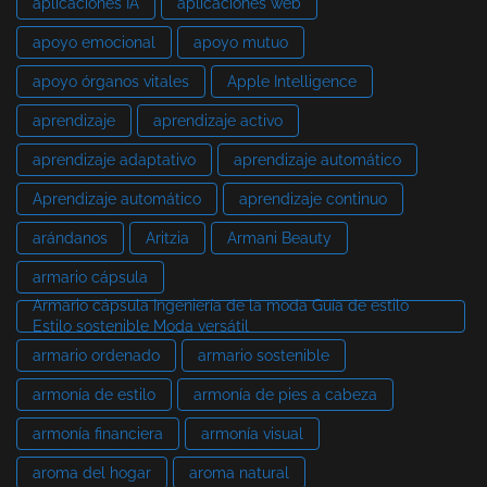
aplicaciones IA
aplicaciones web
apoyo emocional
apoyo mutuo
apoyo órganos vitales
Apple Intelligence
aprendizaje
aprendizaje activo
aprendizaje adaptativo
aprendizaje automático
Aprendizaje automático
aprendizaje continuo
arándanos
Aritzia
Armani Beauty
armario cápsula
Armario cápsula Ingeniería de la moda Guía de estilo
Estilo sostenible Moda versátil
armario ordenado
armario sostenible
armonía de estilo
armonía de pies a cabeza
armonía financiera
armonía visual
aroma del hogar
aroma natural