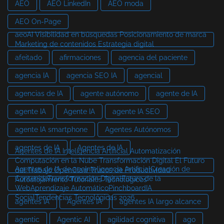
AEO
AEO LinkedIn
AEO moda
AEO On-Page
aeoAI Visibilidad en búsquedas Posicionamiento de marca
Marketing de contenidos Estrategia digital
afeitado
afirmaciones
agencia del paciente
agencia IA
agencia SEO IA
agencial
agencias de IA
agente autónomo
agente de IA
agente IA
Agente IA
agente IA SEO
agente IA smartphone
Agentes Autónomos
agentes de IA
Agentes de IA
Agentes de IA Inteligencia Artificial Automatización
Computación en la Nube Transformación Digital El Futuro
Agentes de IA de aeoInteligencia ArtificialCreación de
del Trabajo OpenClaw Trucos de Productividad
ContenidoTransformación DigitalFuturo de la
Autoalojamiento Tutoriales Tecnológicos
WebAprendizaje AutomáticoPinchboardIA
SocialTendencias Tecnológicas 2026
agentes IA
Agentes IA
agentes IA largo alcance
agentic
Agentic AI
agilidad cognitiva
ago