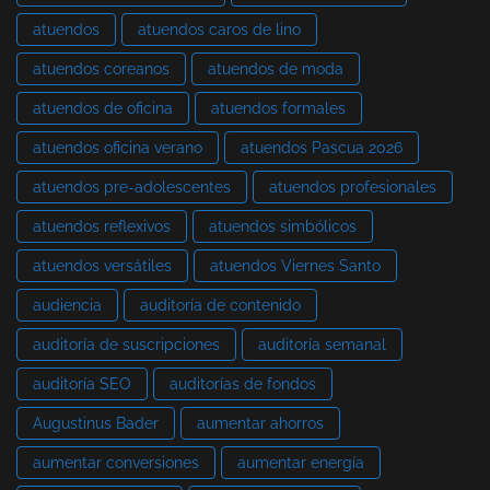
atuendos
atuendos caros de lino
atuendos coreanos
atuendos de moda
atuendos de oficina
atuendos formales
atuendos oficina verano
atuendos Pascua 2026
atuendos pre-adolescentes
atuendos profesionales
atuendos reflexivos
atuendos simbólicos
atuendos versátiles
atuendos Viernes Santo
audiencia
auditoría de contenido
auditoría de suscripciones
auditoría semanal
auditoría SEO
auditorías de fondos
Augustinus Bader
aumentar ahorros
aumentar conversiones
aumentar energía