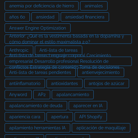
anemia por deficiencia de hierro
animales
años 60
ansiedad
ansiedad financiera
Answer Engine Optimization
Anterior: ¿Qué es la vestimenta basada en la dopamina y
cómo dominar el estilo maximalista 2.0?
Anthropic
Anti-lista de tareas
Anti-lista de tareas Lenguaje corporal Crecimiento
empresarial Desarrollo profesional Resolución de
conflictos Estrategia de contenido Toma de decisiones
Anti-lista de tareas pendientes
antienvejecimiento
antiinflamatorio
antioxidantes
antojos de azúcar
Anyword
AP2
apalancamiento
apalancamiento de deuda
aparecer en IA
apariencia cara
apertura
API Shopify
apilamiento herramientas IA
aplicación de maquillaje