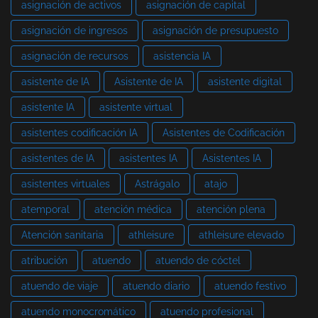
asignación de activos
asignación de capital
asignación de ingresos
asignación de presupuesto
asignación de recursos
asistencia IA
asistente de IA
Asistente de IA
asistente digital
asistente IA
asistente virtual
asistentes codificación IA
Asistentes de Codificación
asistentes de IA
asistentes IA
Asistentes IA
asistentes virtuales
Astrágalo
atajo
atemporal
atención médica
atención plena
Atención sanitaria
athleisure
athleisure elevado
atribución
atuendo
atuendo de cóctel
atuendo de viaje
atuendo diario
atuendo festivo
atuendo monocromático
atuendo profesional