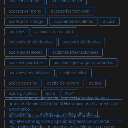
accesorios moda
accesorios mujer
accesorios noche
accesorios techwear
accesorios vintage
accidentes escaleras
acción
acciones
acciones de calidad
acciones de dividendos
acciones dividendos
acciones estables
acciones internacionales
acciones perennes
acciones que pagan dividendos
acciones tecnológicas
aceite de oliva
aceite de ricino
aceite de romero
acidez
ácido glicólico
acné
ACP
Actividad Herramientas de IA 2026 Herramientas de IA
gratuitas Gemini AI Google AI Herramientas de aprendizaje
automático
actividades
activos
activos digitales
Activos digitales creativosIngresos por productos
digitalesEstrategia de dropshippingIdeas de comercio
electrónicoModelos de negocio en líneaIngresos pasivos