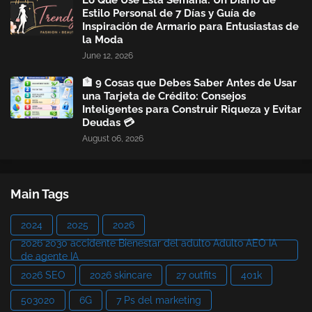
Lo Que Usé Esta Semana: Un Diario de
Estilo Personal de 7 Días y Guía de
Inspiración de Armario para Entusiastas de
la Moda
June 12, 2026
🏦 9 Cosas que Debes Saber Antes de Usar
una Tarjeta de Crédito: Consejos
Inteligentes para Construir Riqueza y Evitar
Deudas 💳
August 06, 2026
Main Tags
2024
2025
2026
2026 2030 accidente Bienestar del adulto Adulto AEO IA
de agente IA
2026 SEO
2026 skincare
27 outfits
401k
503020
6G
7 Ps del marketing