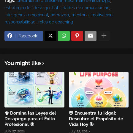
Tags:
crecimiento profesional
desarrollo de liderazgo
estrategia de liderazgo
habilidades de comunicación
inteligencia emocional
liderazgo
mentoría
motivación
responsabilidad
roles de coaching
Facebook
You might like
🧠 Domina las Leyes del
🌸 Encuentra tu Ikigai:
Desapego para el Éxito
Descubre el Propósito de
Profesional 🎯
Vida Hoy 🎯
July 27, 2026
July 23, 2026