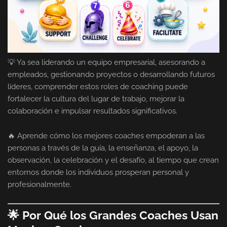
💡 Ya sea liderando un equipo empresarial, asesorando a
empleados, gestionando proyectos o desarrollando futuros
líderes, comprender estos roles de coaching puede
fortalecer la cultura del lugar de trabajo, mejorar la
colaboración e impulsar resultados significativos.
🔥 Aprende cómo los mejores coaches empoderan a las
personas a través de la guía, la enseñanza, el apoyo, la
observación, la celebración y el desafío, al tiempo que crean
entornos donde los individuos prosperan personal y
profesionalmente.
🌟 Por Qué los Grandes Coaches Usan