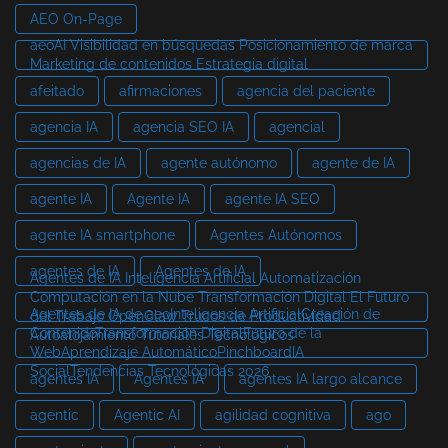
AEO On-Page
aeoAI Visibilidad en búsquedas Posicionamiento de marca
Marketing de contenidos Estrategia digital
afeitado
afirmaciones
agencia del paciente
agencia IA
agencia SEO IA
agencial
agencias de IA
agente autónomo
agente de IA
agente IA
Agente IA
agente IA SEO
agente IA smartphone
Agentes Autónomos
agentes de IA
Agentes de IA
Agentes de IA Inteligencia Artificial Automatización
Computación en la Nube Transformación Digital El Futuro
Agentes de IA de aeoInteligencia ArtificialCreación de
del Trabajo OpenClaw Trucos de Productividad
ContenidoTransformación DigitalFuturo de la
Autoalojamiento Tutoriales Tecnológicos
WebAprendizaje AutomáticoPinchboardIA
SocialTendencias Tecnológicas 2026
agentes IA
Agentes IA
agentes IA largo alcance
agentic
Agentic AI
agilidad cognitiva
ago