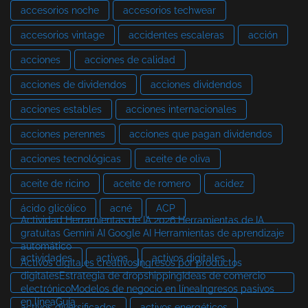
accesorios noche
accesorios techwear
accesorios vintage
accidentes escaleras
acción
acciones
acciones de calidad
acciones de dividendos
acciones dividendos
acciones estables
acciones internacionales
acciones perennes
acciones que pagan dividendos
acciones tecnológicas
aceite de oliva
aceite de ricino
aceite de romero
acidez
ácido glicólico
acné
ACP
Actividad Herramientas de IA 2026 Herramientas de IA
gratuitas Gemini AI Google AI Herramientas de aprendizaje
automático
actividades
activos
activos digitales
Activos digitales creativosIngresos por productos
digitalesEstrategia de dropshippingIdeas de comercio
electrónicoModelos de negocio en líneaIngresos pasivos
en líneaGuía
activos diversificados
activos energéticos