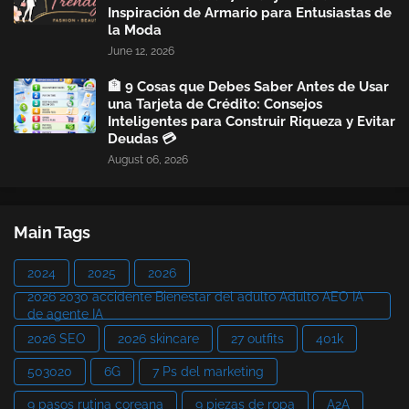
Inspiración de Armario para Entusiastas de
la Moda
June 12, 2026
🏦 9 Cosas que Debes Saber Antes de Usar
una Tarjeta de Crédito: Consejos
Inteligentes para Construir Riqueza y Evitar
Deudas 💳
August 06, 2026
Main Tags
2024
2025
2026
2026 2030 accidente Bienestar del adulto Adulto AEO IA
de agente IA
2026 SEO
2026 skincare
27 outfits
401k
503020
6G
7 Ps del marketing
9 pasos rutina coreana
9 piezas de ropa
A2A