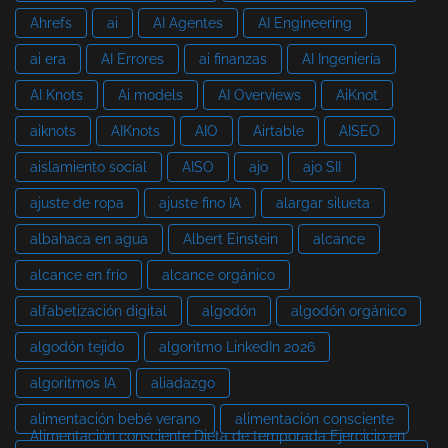
Ahrefs
ai
AI Agentes
AI Engineering
ai era
AI Errores
ai finanzas
AI Ingeniería
AI Knots
Ai models
AI Overviews
AiKnot
aiknots
AIKnots
AIO
Airtable
AISEO
aislamiento social
AISO
ajo
ajo SII
ajuste de ropa
ajuste fino IA
alargar silueta
albahaca en agua
Albert Einstein
alcance
alcance en frío
alcance orgánico
alfabetización digital
algodón
algodón orgánico
algodón tejido
algoritmo LinkedIn 2026
algoritmos IA
aliadazgo
alimentación bebé verano
alimentación consciente
Alimentación consciente Dieta de temporada Ejercicio en