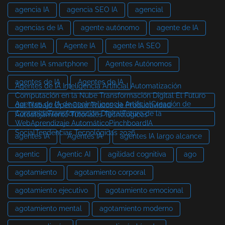
agencia IA
agencia SEO IA
agencial
agencias de IA
agente autónomo
agente de IA
agente IA
Agente IA
agente IA SEO
agente IA smartphone
Agentes Autónomos
agentes de IA
Agentes de IA
Agentes de IA Inteligencia Artificial Automatización
Computación en la Nube Transformación Digital El Futuro
Agentes de IA de aeoInteligencia ArtificialCreación de
del Trabajo OpenClaw Trucos de Productividad
ContenidoTransformación DigitalFuturo de la
Autoalojamiento Tutoriales Tecnológicos
WebAprendizaje AutomáticoPinchboardIA
SocialTendencias Tecnológicas 2026
agentes IA
Agentes IA
agentes IA largo alcance
agentic
Agentic AI
agilidad cognitiva
ago
agotamiento
agotamiento corporal
agotamiento ejecutivo
agotamiento emocional
agotamiento mental
agotamiento moderno