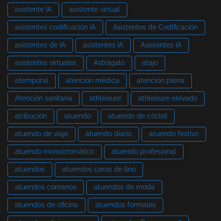
asistente IA
asistente virtual
asistentes codificación IA
Asistentes de Codificación
asistentes de IA
asistentes IA
Asistentes IA
asistentes virtuales
Astrágalo
atajo
atemporal
atención médica
atención plena
Atención sanitaria
athleisure
athleisure elevado
atribución
atuendo
atuendo de cóctel
atuendo de viaje
atuendo diario
atuendo festivo
atuendo monocromático
atuendo profesional
atuendos
atuendos caros de lino
atuendos coreanos
atuendos de moda
atuendos de oficina
atuendos formales