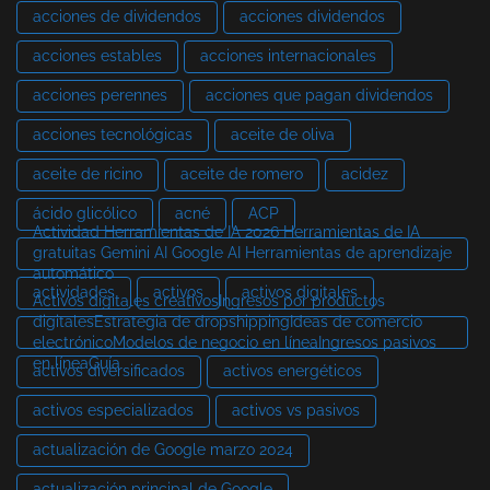
acciones de dividendos
acciones dividendos
acciones estables
acciones internacionales
acciones perennes
acciones que pagan dividendos
acciones tecnológicas
aceite de oliva
aceite de ricino
aceite de romero
acidez
ácido glicólico
acné
ACP
Actividad Herramientas de IA 2026 Herramientas de IA
gratuitas Gemini AI Google AI Herramientas de aprendizaje
automático
actividades
activos
activos digitales
Activos digitales creativosIngresos por productos
digitalesEstrategia de dropshippingIdeas de comercio
electrónicoModelos de negocio en líneaIngresos pasivos
en líneaGuía
activos diversificados
activos energéticos
activos especializados
activos vs pasivos
actualización de Google marzo 2024
actualización principal de Google