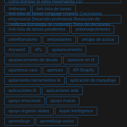
cómo dominar el estilo maximalista 2.0?
Anthropic
Anti-lista de tareas
Anti-lista de tareas Lenguaje corporal Crecimiento
empresarial Desarrollo profesional Resolución de
conflictos Estrategia de contenido Toma de decisiones
Anti-lista de tareas pendientes
antienvejecimiento
antiinflamatorio
antioxidantes
antojos de azúcar
Anyword
AP2
apalancamiento
apalancamiento de deuda
aparecer en IA
apariencia cara
apertura
API Shopify
apilamiento herramientas IA
aplicación de maquillaje
aplicaciones IA
aplicaciones web
apoyo emocional
apoyo mutuo
apoyo órganos vitales
Apple Intelligence
aprendizaje
aprendizaje activo