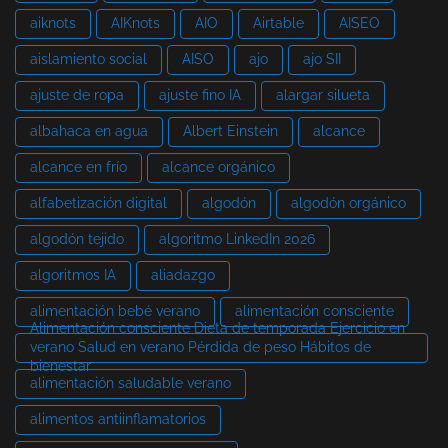
aiknots
AIKnots
AIO
Airtable
AISEO
aislamiento social
AISO
ajo
ajo SII
ajuste de ropa
ajuste fino IA
alargar silueta
albahaca en agua
Albert Einstein
alcance
alcance en frío
alcance orgánico
alfabetización digital
algodón
algodón orgánico
algodón tejido
algoritmo LinkedIn 2026
algoritmos IA
aliadazgo
alimentación bebé verano
alimentación consciente
Alimentación consciente Dieta de temporada Ejercicio en
verano Salud en verano Pérdida de peso Hábitos de
bienestar
alimentación saludable verano
alimentos antiinflamatorios