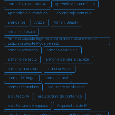
aprendizaje adaptativo
aprendizaje automático
Aprendizaje automático
aprendizaje continuo
arándanos
Aritzia
Armani Beauty
armario cápsula
Armario cápsula Ingeniería de la moda Guía de estilo
Estilo sostenible Moda versátil
armario ordenado
armario sostenible
armonía de estilo
armonía de pies a cabeza
armonía financiera
armonía visual
aroma del hogar
aroma natural
aromas femeninos
arquitecto de visiones
arquitecto IA
arquitectura de contenido
arquitectura de equipos
Arquitectura de IA
arquitectura de la autonomía
arquitectura de riqueza