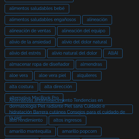
alimentos saludables bebé
alimentos saludables engañosos
alineación
alineación de ventas
alineación del equipo
alivio de la ansiedad
alivio del dolor natural
alivio del estrés
alivio natural del dolor
AlliAI
almacenar ropa de diseñador
almendras
aloe vera
aloe vera piel
alquileres
alta costura
alta dirección
alternativa MacBook Pro
Alternativas antienvejecimiento Tendencias en
dermatología Piel radiante Piel sana Cuidado e
hidratación Barrera cutánea Consejos para el cuidado de
la piel
alto rendimiento
altos ingresos
amarillo mantequilla
amarillo popcorn