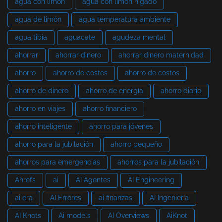
agua con limón
agua con limón hígado
agua de limón
agua temperatura ambiente
agua tibia
aguacate
agudeza mental
ahorrar
ahorrar dinero
ahorrar dinero maternidad
ahorro
ahorro de costes
ahorro de costos
ahorro de dinero
ahorro de energía
ahorro diario
ahorro en viajes
ahorro financiero
ahorro inteligente
ahorro para jóvenes
ahorro para la jubilación
ahorro pequeño
ahorros para emergencias
ahorros para la jubilación
Ahrefs
ai
AI Agentes
AI Engineering
ai era
AI Errores
ai finanzas
AI Ingeniería
AI Knots
Ai models
AI Overviews
AiKnot