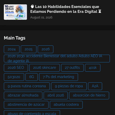
🧠 Las 10 Habilidades Esenciales que
Estamos Perdiendo en la Era Digital ⏳
August 01, 2026
Main Tags
2024
2025
2026
2026 2030 accidente Bienestar del adulto Adulto AEO IA
de agente IA
2026 SEO
2026 skincare
27 outfits
401k
503020
6G
7 Ps del marketing
9 pasos rutina coreana
9 piezas de ropa
A2A
abrazar almohada
abril 2026
absorción de hierro
abstinencia de azúcar
abuela costera
abuso de contenido a escala