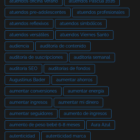
atuendos oficina verano
atuendos Pascua 2026
atuendos pre-adolescentes
atuendos profesionales
atuendos reflexivos
atuendos simbólicos
atuendos versátiles
atuendos Viernes Santo
audiencia
auditoría de contenido
auditoría de suscripciones
auditoría semanal
auditoría SEO
auditorías de fondos
Augustinus Bader
aumentar ahorros
aumentar conversiones
aumentar energía
aumentar ingresos
aumentar mi dinero
aumentar seguidores
aumento de ingresos
aumento de peso bebé 6-8 meses
Aura Azul
autenticidad
autenticidad marca