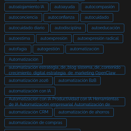
autoalojamiento IA
autoayuda
autocompasión
autoconciencia
autoconfianza
autocuidado
autocuidado diario
autodisciplina
autoeducación
autoestima
autoexpresión
autoexpresión radical
autofagia
autogestión
automatización
Automatización
automatización estrategia_de_blog sistema_de_contenido
crecimiento_digital estrategia_de_marketing OpenClaw
automatización 2026
automatización B2B
automatización con IA
Automatización con IA Productividad con IA Herramientas
de IA Automatización empresarial Automatización de
automatización CRM
automatización de ahorros
automatización de compras