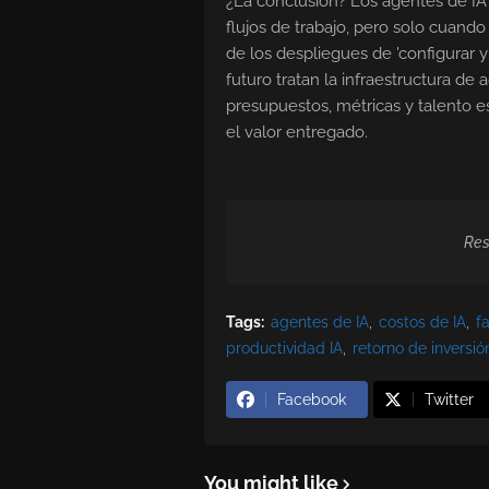
¿La conclusión? Los agentes de IA
flujos de trabajo, pero solo cuand
de los despliegues de 'configurar y
futuro tratan la infraestructura de
presupuestos, métricas y talento e
el valor entregado.
Res
Tags:
agentes de IA
costos de IA
f
productividad IA
retorno de inversió
Facebook
Twitter
You might like