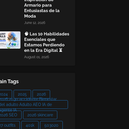
Armario para
Entusiastas de la
Moda
June 12, 2026
🧠 Las 10 Habilidades
Esenciales que
Estamos Perdiendo
en la Era Digital ⏳
August 01, 2026
in Tags
2024
2025
2026
2026 2030 accidente Bienestar
del adulto Adulto AEO IA de
agente IA
2026 SEO
2026 skincare
27 outfits
401k
503020