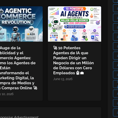
 Auge de la
🚀 10 Potentes
blicidad y el
Agentes de IA que
mercio Agentes:
Pueden Dirigir un
mo los Agentes de
Negocio de un Millón
 Están
de Dólares con Cero
ansformando el
Empleados 🤖💼
rketing Digital, la
June 13, 2026
mpra de Medios y
s Compras Online 🚀
y 10, 2026
ponsive Advertisement