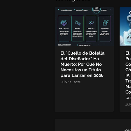
El "Cuello de Botella
El
del Diseñador" Ha
Pu
Muerto: Por Qué No
Co
Necesitas un Título
Có
para Lanzar en 2026
IA
Tr
July 15, 2026
Ma
Co
la
Jul
Res