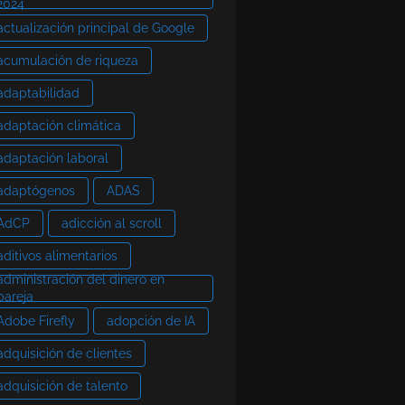
2024
actualización principal de Google
acumulación de riqueza
adaptabilidad
adaptación climática
adaptación laboral
adaptógenos
ADAS
AdCP
adicción al scroll
aditivos alimentarios
administración del dinero en
pareja
Adobe Firefly
adopción de IA
adquisición de clientes
adquisición de talento