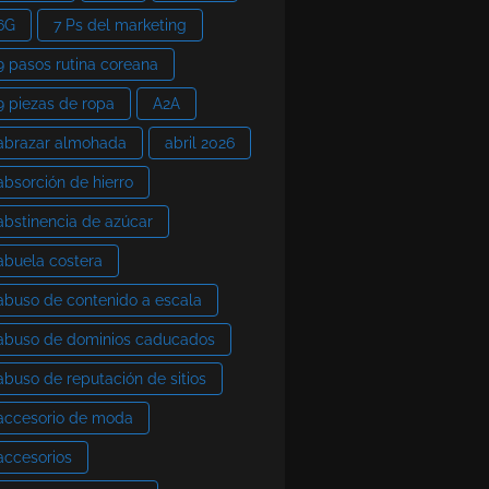
6G
7 Ps del marketing
9 pasos rutina coreana
9 piezas de ropa
A2A
abrazar almohada
abril 2026
absorción de hierro
abstinencia de azúcar
abuela costera
abuso de contenido a escala
abuso de dominios caducados
abuso de reputación de sitios
accesorio de moda
accesorios