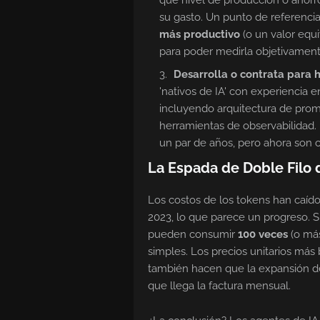
qué nivel de producción o ahorro
su gasto. Un punto de referenci
más productivo
(o un valor equi
para poder medirla objetivament
Desarrolla o contrata para
'nativos de IA' con experiencia 
incluyendo arquitectura de prom
herramientas de observabilidad.
un par de años, pero ahora son c
La Espada de Doble Filo d
Los costos de los tokens han caíd
2023, lo que parece un progreso. S
pueden consumir
100 veces
(o más
simples. Los precios unitarios más
también hacen que la expansión de
que llega la factura mensual.