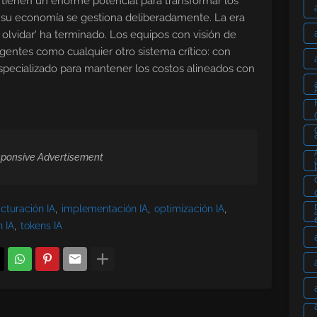
 tienen un enorme potencial para transformar los
o su economía se gestiona deliberadamente. La era
 olvidar' ha terminado. Los equipos con visión de
 agentes como cualquier otro sistema crítico: con
specializado para mantener los costos alineados con
ponsive Advertisement
acturación IA
implementación IA
optimización IA
n IA
tokens IA