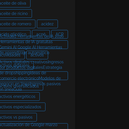
aceite de oliva
aceite de ricino
aceite de romero
acidez
ácido glicólico
acné
ACP
Actividad Herramientas de IA 2026
Herramientas de IA gratuitas
Gemini AI Google AI Herramientas
de aprendizaje automático
actividades
activos
Activos digitales creativosIngresos
activos digitales
por productos digitalesEstrategia
de dropshippingIdeas de
comercio electrónicoModelos de
negocio en líneaIngresos pasivos
activos diversificados
en líneaGuía
activos energéticos
activos especializados
activos vs pasivos
actualización de Google marzo