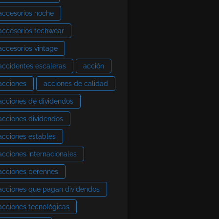
accesorios noche
accesorios techwear
accesorios vintage
accidentes escaleras
acción
acciones
acciones de calidad
acciones de dividendos
acciones dividendos
acciones estables
acciones internacionales
acciones perennes
acciones que pagan dividendos
acciones tecnológicas