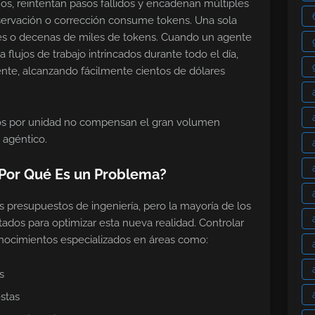
mos, reintentan pasos fallidos y encadenan múltiples
bservación o corrección consume tokens. Una sola
les o decenas de miles de tokens. Cuando un agente
flujos de trabajo intrincados durante todo el día,
te, alcanzando fácilmente cientos de dólares
os por unidad no compensan el gran volumen
agéntico.
 Por Qué Es un Problema?
 presupuestos de ingeniería, pero la mayoría de los
tados para optimizar esta nueva realidad. Controlar
onocimientos especializados en áreas como:
s
estas