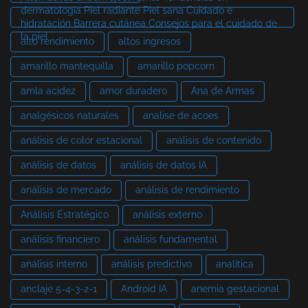
dermatología Piel radiante Piel sana Cuidado e
hidratación Barrera cutánea Consejos para el cuidado de
la piel
alto rendimiento
altos ingresos
amarillo mantequilla
amarillo popcorn
amla acidez
amor duradero
Ana de Armas
analgésicos naturales
analise de acoes
análisis de color estacional
análisis de contenido
análisis de datos
análisis de datos IA
análisis de mercado
análisis de rendimiento
Análisis Estratégico
análisis externo
análisis financiero
análisis fundamental
análisis interno
análisis predictivo
analítica
anclaje 5-4-3-2-1
Android IA
anemia gestacional