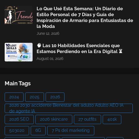
Lo Que Usé Esta Semana: Un Diario de
Estilo Personal de 7 Días y Guía de
Inspiración de Armario para Entusiastas de
la Moda
June 12, 2026
🧠 Las 10 Habilidades Esenciales que
Estamos Perdiendo en la Era Digital ⏳
August 01, 2026
Main Tags
2024
2025
2026
2026 2030 accidente Bienestar del adulto Adulto AEO IA
de agente IA
2026 SEO
2026 skincare
27 outfits
401k
503020
6G
7 Ps del marketing