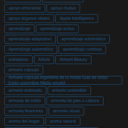
apoyo emocional
apoyo mutuo
apoyo órganos vitales
Apple Intelligence
aprendizaje
aprendizaje activo
aprendizaje adaptativo
aprendizaje automático
Aprendizaje automático
aprendizaje continuo
arándanos
Aritzia
Armani Beauty
armario cápsula
Armario cápsula Ingeniería de la moda Guía de estilo
Estilo sostenible Moda versátil
armario ordenado
armario sostenible
armonía de estilo
armonía de pies a cabeza
armonía financiera
armonía visual
aroma del hogar
aroma natural