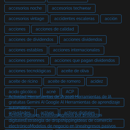
accesorios noche
accesorios techwear
accesorios vintage
accidentes escaleras
acción
acciones
acciones de calidad
acciones de dividendos
acciones dividendos
acciones estables
acciones internacionales
acciones perennes
acciones que pagan dividendos
acciones tecnológicas
aceite de oliva
aceite de ricino
aceite de romero
acidez
ácido glicólico
acné
ACP
Actividad Herramientas de IA 2026 Herramientas de IA
gratuitas Gemini AI Google AI Herramientas de aprendizaje
automático
actividades
activos
activos digitales
Activos digitales creativosIngresos por productos
digitalesEstrategia de dropshippingIdeas de comercio
electrónicoModelos de negocio en líneaIngresos pasivos