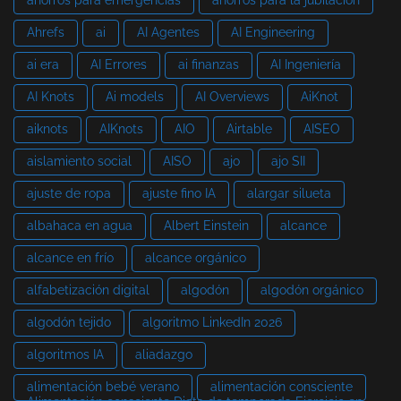
ahorros para emergencias
ahorros para la jubilación
Ahrefs
ai
AI Agentes
AI Engineering
ai era
AI Errores
ai finanzas
AI Ingeniería
AI Knots
Ai models
AI Overviews
AiKnot
aiknots
AIKnots
AIO
Airtable
AISEO
aislamiento social
AISO
ajo
ajo SII
ajuste de ropa
ajuste fino IA
alargar silueta
albahaca en agua
Albert Einstein
alcance
alcance en frío
alcance orgánico
alfabetización digital
algodón
algodón orgánico
algodón tejido
algoritmo LinkedIn 2026
algoritmos IA
aliadazgo
alimentación bebé verano
alimentación consciente