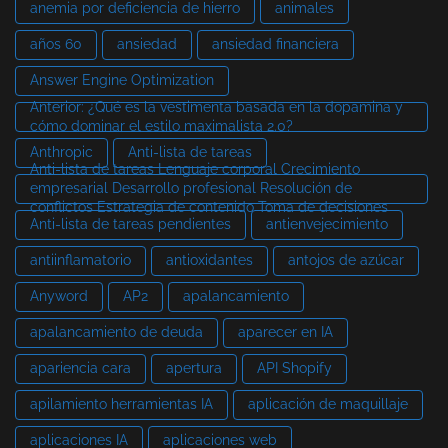
anemia por deficiencia de hierro
animales
años 60
ansiedad
ansiedad financiera
Answer Engine Optimization
Anterior: ¿Qué es la vestimenta basada en la dopamina y
cómo dominar el estilo maximalista 2.0?
Anthropic
Anti-lista de tareas
Anti-lista de tareas Lenguaje corporal Crecimiento
empresarial Desarrollo profesional Resolución de
conflictos Estrategia de contenido Toma de decisiones
Anti-lista de tareas pendientes
antienvejecimiento
antiinflamatorio
antioxidantes
antojos de azúcar
Anyword
AP2
apalancamiento
apalancamiento de deuda
aparecer en IA
apariencia cara
apertura
API Shopify
apilamiento herramientas IA
aplicación de maquillaje
aplicaciones IA
aplicaciones web