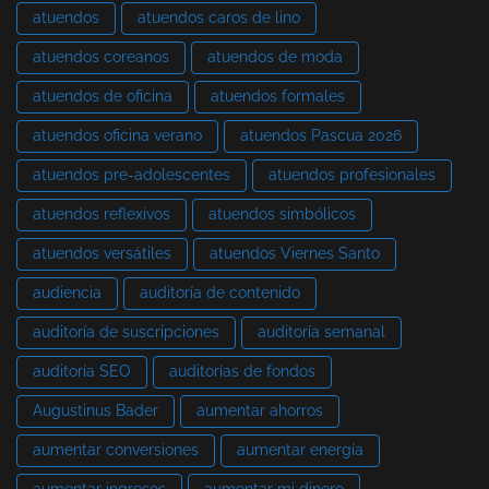
atuendos
atuendos caros de lino
atuendos coreanos
atuendos de moda
atuendos de oficina
atuendos formales
atuendos oficina verano
atuendos Pascua 2026
atuendos pre-adolescentes
atuendos profesionales
atuendos reflexivos
atuendos simbólicos
atuendos versátiles
atuendos Viernes Santo
audiencia
auditoría de contenido
auditoría de suscripciones
auditoría semanal
auditoría SEO
auditorías de fondos
Augustinus Bader
aumentar ahorros
aumentar conversiones
aumentar energía