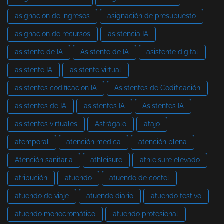
asignación de ingresos
asignación de presupuesto
asignación de recursos
asistencia IA
asistente de IA
Asistente de IA
asistente digital
asistente IA
asistente virtual
asistentes codificación IA
Asistentes de Codificación
asistentes de IA
asistentes IA
Asistentes IA
asistentes virtuales
Astrágalo
atajo
atemporal
atención médica
atención plena
Atención sanitaria
athleisure
athleisure elevado
atribución
atuendo
atuendo de cóctel
atuendo de viaje
atuendo diario
atuendo festivo
atuendo monocromático
atuendo profesional