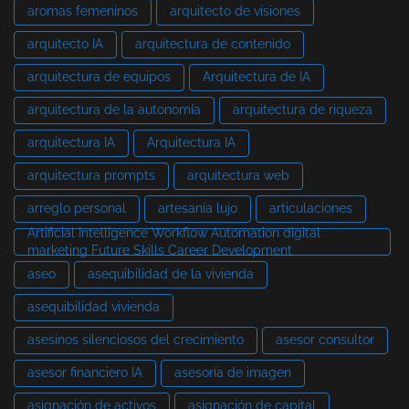
aromas femeninos
arquitecto de visiones
arquitecto IA
arquitectura de contenido
arquitectura de equipos
Arquitectura de IA
arquitectura de la autonomía
arquitectura de riqueza
arquitectura IA
Arquitectura IA
arquitectura prompts
arquitectura web
arreglo personal
artesanía lujo
articulaciones
Artificial Intelligence Workflow Automation digital
marketing Future Skills Career Development
aseo
asequibilidad de la vivienda
asequibilidad vivienda
asesinos silenciosos del crecimiento
asesor consultor
asesor financiero IA
asesoría de imagen
asignación de activos
asignación de capital