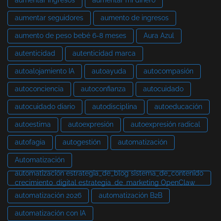
aumentar ingresos
aumentar mi dinero
aumentar seguidores
aumento de ingresos
aumento de peso bebé 6-8 meses
Aura Azul
autenticidad
autenticidad marca
autoalojamiento IA
autoayuda
autocompasión
autoconciencia
autoconfianza
autocuidado
autocuidado diario
autodisciplina
autoeducación
autoestima
autoexpresión
autoexpresión radical
autofagia
autogestión
automatización
Automatización
automatización estrategia_de_blog sistema_de_contenido
crecimiento_digital estrategia_de_marketing OpenClaw
automatización 2026
automatización B2B
automatización con IA