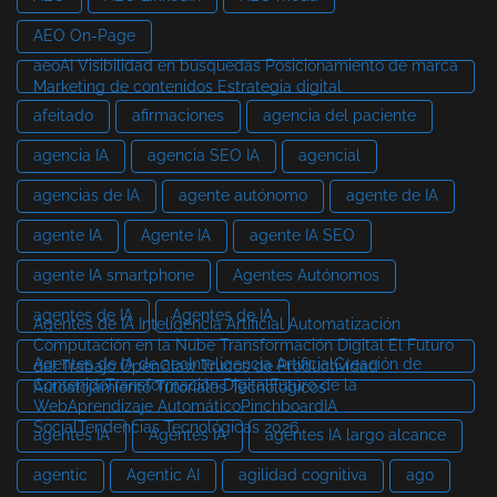
AEO On-Page
aeoAI Visibilidad en búsquedas Posicionamiento de marca
Marketing de contenidos Estrategia digital
afeitado
afirmaciones
agencia del paciente
agencia IA
agencia SEO IA
agencial
agencias de IA
agente autónomo
agente de IA
agente IA
Agente IA
agente IA SEO
agente IA smartphone
Agentes Autónomos
agentes de IA
Agentes de IA
Agentes de IA Inteligencia Artificial Automatización
Computación en la Nube Transformación Digital El Futuro
Agentes de IA de aeoInteligencia ArtificialCreación de
del Trabajo OpenClaw Trucos de Productividad
ContenidoTransformación DigitalFuturo de la
Autoalojamiento Tutoriales Tecnológicos
WebAprendizaje AutomáticoPinchboardIA
SocialTendencias Tecnológicas 2026
agentes IA
Agentes IA
agentes IA largo alcance
agentic
Agentic AI
agilidad cognitiva
ago