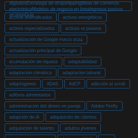
digitalesEstrategia de dropshippingIdeas de comercio
electrónicoModelos de negocio en líneaIngresos pasivos
en líneaGuía
activos diversificados
activos energéticos
activos especializados
activos vs pasivos
actualización de Google marzo 2024
actualización principal de Google
acumulación de riqueza
adaptabilidad
adaptación climática
adaptación laboral
adaptógenos
ADAS
AdCP
adicción al scroll
aditivos alimentarios
administración del dinero en pareja
Adobe Firefly
adopción de IA
adquisición de clientes
adquisición de talento
adultos jóvenes