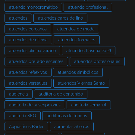
atuendo monocromático
atuendo profesional
atuendos
atuendos caros de lino
atuendos coreanos
atuendos de moda
atuendos de oficina
atuendos formales
atuendos oficina verano
atuendos Pascua 2026
atuendos pre-adolescentes
atuendos profesionales
atuendos reflexivos
atuendos simbólicos
atuendos versátiles
atuendos Viernes Santo
audiencia
auditoría de contenido
auditoría de suscripciones
auditoría semanal
auditoría SEO
auditorías de fondos
Augustinus Bader
aumentar ahorros