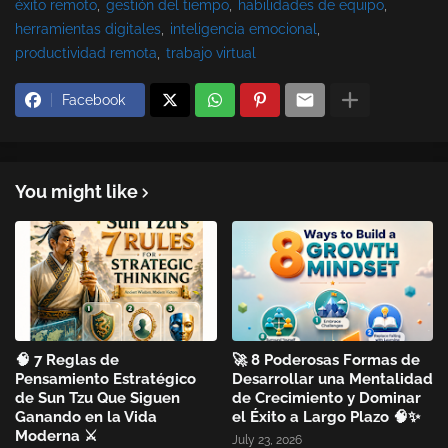
éxito remoto
gestión del tiempo
habilidades de equipo
herramientas digitales
inteligencia emocional
productividad remota
trabajo virtual
Facebook
You might like
🧠 7 Reglas de
🚀 8 Poderosas Formas de
Pensamiento Estratégico
Desarrollar una Mentalidad
de Sun Tzu Que Siguen
de Crecimiento y Dominar
Ganando en la Vida
el Éxito a Largo Plazo 🧠✨
Moderna ⚔️
July 23, 2026