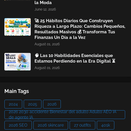
la Moda
June 12, 2026
🚀 25 Hábitos Diarios Que Construyen
Riqueza a Largo Plazo: Cambios Pequeños,
Resultados Masivos 💰 Transforma Tus
Finanzas Un Día a la Vez
August 01, 2026
🧠 Las 10 Habilidades Esenciales que
Estamos Perdiendo en la Era Digital ⏳
August 01, 2026
Main Tags
2024
2025
2026
2026 2030 accidente Bienestar del adulto Adulto AEO IA
de agente IA
2026 SEO
2026 skincare
27 outfits
401k