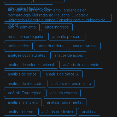
alternativa MacBook Pro
Alternativas antienvejecimiento Tendencias en
dermatología Piel radiante Piel sana Cuidado e
hidratación Barrera cutánea Consejos para el cuidado de
la piel
alto rendimiento
altos ingresos
amarillo mantequilla
amarillo popcorn
amla acidez
amor duradero
Ana de Armas
analgésicos naturales
analise de acoes
análisis de color estacional
análisis de contenido
análisis de datos
análisis de datos IA
análisis de mercado
análisis de rendimiento
Análisis Estratégico
análisis externo
análisis financiero
análisis fundamental
análisis interno
análisis predictivo
analítica