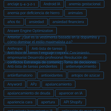
anclaje 5-4-3-2-1
Android IA
anemia gestacional
anemia por deficiencia de hierro
animales
años 60
ansiedad
ansiedad financiera
Answer Engine Optimization
Anterior: ¿Qué es la vestimenta basada en la dopamina y
cómo dominar el estilo maximalista 2.0?
Anthropic
Anti-lista de tareas
Anti-lista de tareas Lenguaje corporal Crecimiento
empresarial Desarrollo profesional Resolución de
conflictos Estrategia de contenido Toma de decisiones
Anti-lista de tareas pendientes
antienvejecimiento
antiinflamatorio
antioxidantes
antojos de azúcar
Anyword
AP2
apalancamiento
apalancamiento de deuda
aparecer en IA
apariencia cara
apertura
API Shopify
apilamiento herramientas IA
aplicación de maquillaje