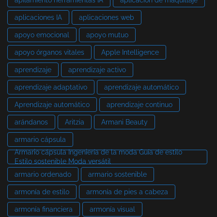
aplicaciones IA
aplicaciones web
apoyo emocional
apoyo mutuo
apoyo órganos vitales
Apple Intelligence
aprendizaje
aprendizaje activo
aprendizaje adaptativo
aprendizaje automático
Aprendizaje automático
aprendizaje continuo
arándanos
Aritzia
Armani Beauty
armario cápsula
Armario cápsula Ingeniería de la moda Guía de estilo
Estilo sostenible Moda versátil
armario ordenado
armario sostenible
armonía de estilo
armonía de pies a cabeza
armonía financiera
armonía visual