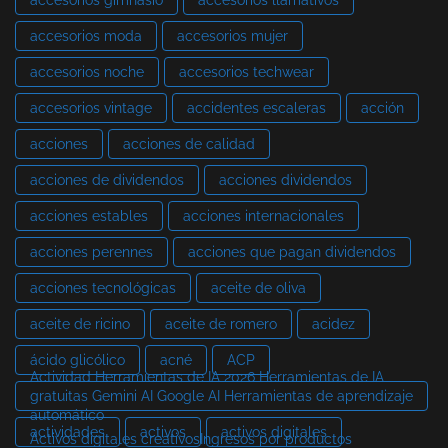
accesorios moda
accesorios mujer
accesorios noche
accesorios techwear
accesorios vintage
accidentes escaleras
acción
acciones
acciones de calidad
acciones de dividendos
acciones dividendos
acciones estables
acciones internacionales
acciones perennes
acciones que pagan dividendos
acciones tecnológicas
aceite de oliva
aceite de ricino
aceite de romero
acidez
ácido glicólico
acné
ACP
Actividad Herramientas de IA 2026 Herramientas de IA
gratuitas Gemini AI Google AI Herramientas de aprendizaje
automático
actividades
activos
activos digitales
Activos digitales creativosIngresos por productos