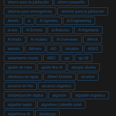
ahorro para la jubilación
ahorro pequeño
ahorros para emergencias
ahorros para la jubilación
Ahrefs
ai
AI Agentes
AI Engineering
ai era
AI Errores
ai finanzas
AI Ingeniería
AI Knots
Ai models
AI Overviews
AiKnot
aiknots
AIKnots
AIO
Airtable
AISEO
aislamiento social
AISO
ajo
ajo SII
ajuste de ropa
ajuste fino IA
alargar silueta
albahaca en agua
Albert Einstein
alcance
alcance en frío
alcance orgánico
alfabetización digital
algodón
algodón orgánico
algodón tejido
algoritmo LinkedIn 2026
algoritmos IA
aliadazgo