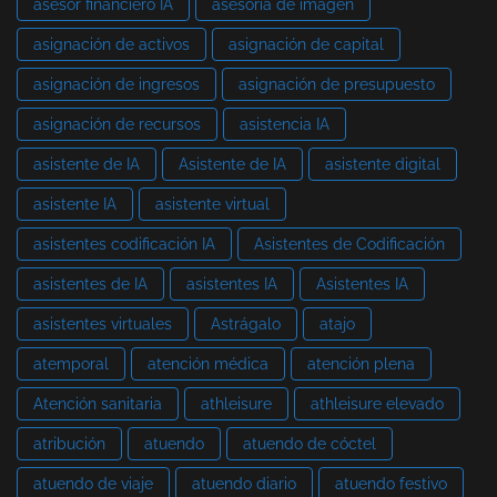
asesor financiero IA
asesoría de imagen
asignación de activos
asignación de capital
asignación de ingresos
asignación de presupuesto
asignación de recursos
asistencia IA
asistente de IA
Asistente de IA
asistente digital
asistente IA
asistente virtual
asistentes codificación IA
Asistentes de Codificación
asistentes de IA
asistentes IA
Asistentes IA
asistentes virtuales
Astrágalo
atajo
atemporal
atención médica
atención plena
Atención sanitaria
athleisure
athleisure elevado
atribución
atuendo
atuendo de cóctel
atuendo de viaje
atuendo diario
atuendo festivo