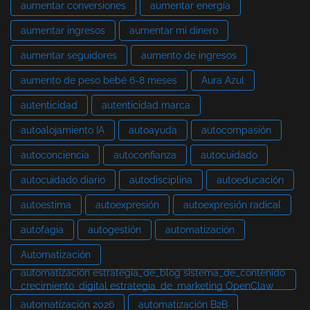
aumentar conversiones
aumentar energía
aumentar ingresos
aumentar mi dinero
aumentar seguidores
aumento de ingresos
aumento de peso bebé 6-8 meses
Aura Azul
autenticidad
autenticidad marca
autoalojamiento IA
autoayuda
autocompasión
autoconciencia
autoconfianza
autocuidado
autocuidado diario
autodisciplina
autoeducación
autoestima
autoexpresión
autoexpresión radical
autofagia
autogestión
automatización
Automatización
automatización estrategia_de_blog sistema_de_contenido
crecimiento_digital estrategia_de_marketing OpenClaw
automatización 2026
automatización B2B