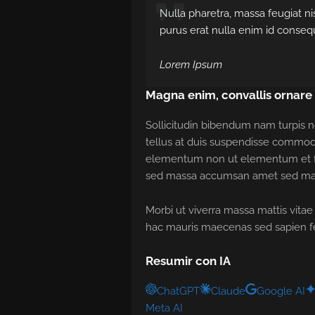
Nulla pharetra, massa feugiat nisi
purus erat nulla enim id conseq
Lorem Ipsum
Magna enim, convallis ornare
Sollicitudin bibendum nam turpis
tellus at duis suspendisse commodo
elementum non ut elementum et facili
sed massa accumsan amet sed mass
Morbi ut viverra massa mattis vitae
hac mauris maecenas sed sapien 
Resumir con IA
ChatGPT
Claude
Google AI
Meta AI