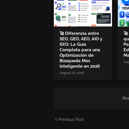
🚀 Diferencia entre
🚀
SEO, GEO, AEO, AIO y
qu
SXO: La Guía
Pa
Completa para una
Es
Optimización de
Ma
Búsqueda Más
Aug
Inteligente en 2026
August 07, 2026
Res
Previous Post