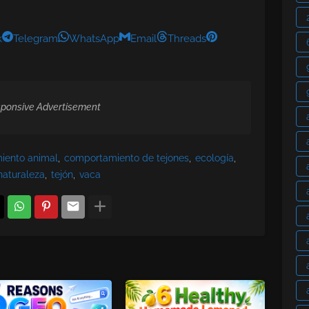
k
Telegram
WhatsApp
Email
Threads
ponsive Advertisement
iento animal
comportamiento de tejones
ecología
naturaleza
tejón
vaca