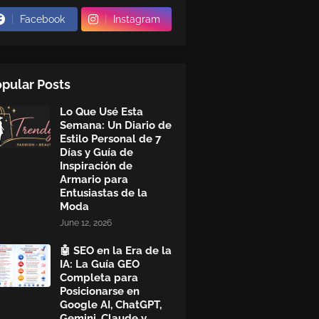
Facebook
Instagram
pular Posts
Lo Que Usé Esta
Semana: Un Diario de
Estilo Personal de 7
Días y Guía de
Inspiración de
Armario para
Entusiastas de la
Moda
June 12, 2026
🤖 SEO en la Era de la
IA: La Guía GEO
Completa para
Posicionarse en
Google AI, ChatGPT,
Gemini, Claude y