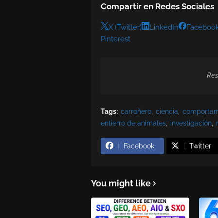
Compartir en Redes Sociales
X (Twitter)
LinkedIn
Faceboo
Pinterest
Res
Tags:
carroñero
ciencia
comportam
entierro de animales
investigación
Facebook
Twitter
You might like