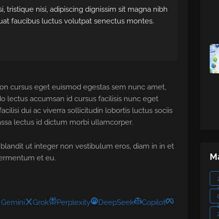
, tristique nisi, adipiscing dignissim sit magna nibh
uat faucibus luctus volutpat senectus montes.
 non cursus eget euismod egestas sem nunc amet,
 lectus accumsan id cursus facilisis nunc eget
si dui ac viverra sollicitudin lobortis luctus sociis
a lectus id dictum morbi ullamcorper.
 blandit ut integer non vestibulum eros, diam in in et
Ma
fermentum et eu.
Gemini
Grok
Perplexity
DeepSeek
Copilot