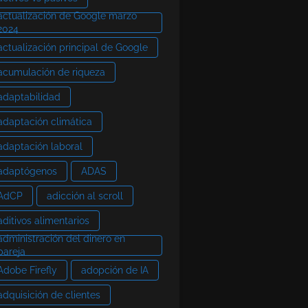
actualización de Google marzo
2024
actualización principal de Google
acumulación de riqueza
adaptabilidad
adaptación climática
adaptación laboral
adaptógenos
ADAS
AdCP
adicción al scroll
aditivos alimentarios
administración del dinero en
pareja
Adobe Firefly
adopción de IA
adquisición de clientes