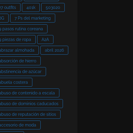
27 outfits
401k
503020
6G
7 Ps del marketing
9 pasos rutina coreana
9 piezas de ropa
A2A
abrazar almohada
abril 2026
absorción de hierro
abstinencia de azúcar
abuela costera
abuso de contenido a escala
abuso de dominios caducados
abuso de reputación de sitios
accesorio de moda