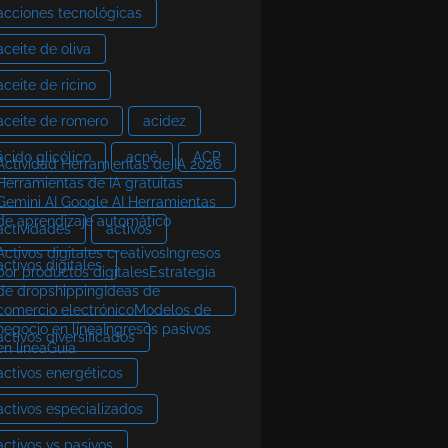
acciones tecnológicas
aceite de oliva
aceite de ricino
aceite de romero
acidez
ácido glicólico
acné
ACP
Actividad Herramientas de IA 2026
Herramientas de IA gratuitas
Gemini AI Google AI Herramientas
de aprendizaje automático
actividades
activos
Activos digitales creativosIngresos
activos digitales
por productos digitalesEstrategia
de dropshippingIdeas de
comercio electrónicoModelos de
negocio en líneaIngresos pasivos
activos diversificados
en líneaGuía
activos energéticos
activos especializados
activos vs pasivos