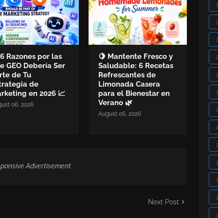
 6 Razones por las
🍋 Mantente Fresco y
e GEO Debería Ser
Saludable: 6 Recetas
rte de Tu
Refrescantes de
trategia de
Limonada Casera
rketing en 2026 📈
para el Bienestar en
Verano 🌿
ust 06, 2026
August 06, 2026
ponsive Advertisement
Next Post