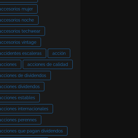
accesorios mujer
accesorios noche
accesorios techwear
accesorios vintage
accidentes escaleras
acción
acciones
acciones de calidad
acciones de dividendos
acciones dividendos
acciones estables
acciones internacionales
acciones perennes
acciones que pagan dividendos