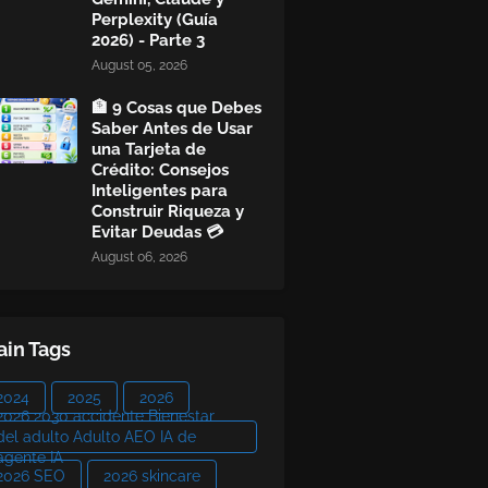
Perplexity (Guía
2026) - Parte 3
August 05, 2026
🏦 9 Cosas que Debes
Saber Antes de Usar
una Tarjeta de
Crédito: Consejos
Inteligentes para
Construir Riqueza y
Evitar Deudas 💳
August 06, 2026
in Tags
2024
2025
2026
2026 2030 accidente Bienestar
del adulto Adulto AEO IA de
agente IA
2026 SEO
2026 skincare