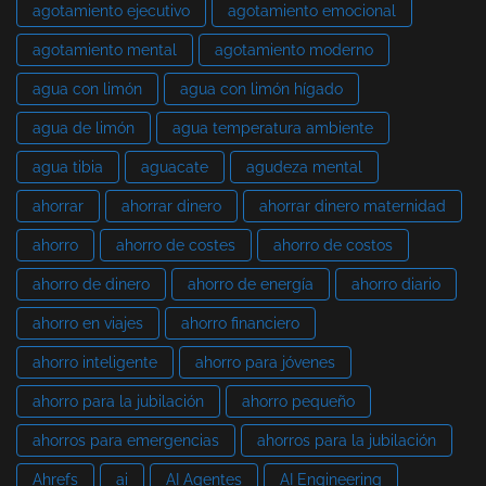
agotamiento ejecutivo
agotamiento emocional
agotamiento mental
agotamiento moderno
agua con limón
agua con limón hígado
agua de limón
agua temperatura ambiente
agua tibia
aguacate
agudeza mental
ahorrar
ahorrar dinero
ahorrar dinero maternidad
ahorro
ahorro de costes
ahorro de costos
ahorro de dinero
ahorro de energía
ahorro diario
ahorro en viajes
ahorro financiero
ahorro inteligente
ahorro para jóvenes
ahorro para la jubilación
ahorro pequeño
ahorros para emergencias
ahorros para la jubilación
Ahrefs
ai
AI Agentes
AI Engineering