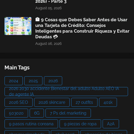
2026) - Parte 3
August 05, 2026
🏦 9 Cosas que Debes Saber Antes de Usar
una Tarjeta de Crédito: Consejos
Inteligentes para Construir Riqueza y Evitar
Deudas 💳
August 06, 2026
Main Tags
2024
2025
2026
2026 2030 accidente Bienestar del adulto Adulto AEO IA
de agente IA
2026 SEO
2026 skincare
27 outfits
401k
503020
6G
7 Ps del marketing
9 pasos rutina coreana
9 piezas de ropa
A2A