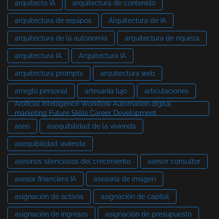
arquitecto IA
arquitectura de contenido
arquitectura de equipos
Arquitectura de IA
arquitectura de la autonomía
arquitectura de riqueza
arquitectura IA
Arquitectura IA
arquitectura prompts
arquitectura web
arreglo personal
artesanía lujo
articulaciones
Artificial Intelligence Workflow Automation digital
marketing Future Skills Career Development
aseo
asequibilidad de la vivienda
asequibilidad vivienda
asesinos silenciosos del crecimiento
asesor consultor
asesor financiero IA
asesoría de imagen
asignación de activos
asignación de capital
asignación de ingresos
asignación de presupuesto