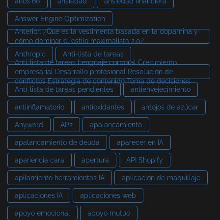
años 60
ansiedad
ansiedad financiera
Answer Engine Optimization
Anterior: ¿Qué es la vestimenta basada en la dopamina y
cómo dominar el estilo maximalista 2.0?
Anthropic
Anti-lista de tareas
Anti-lista de tareas Lenguaje corporal Crecimiento
empresarial Desarrollo profesional Resolución de
conflictos Estrategia de contenido Toma de decisiones
Anti-lista de tareas pendientes
antienvejecimiento
antiinflamatorio
antioxidantes
antojos de azúcar
Anyword
AP2
apalancamiento
apalancamiento de deuda
aparecer en IA
apariencia cara
apertura
API Shopify
apilamiento herramientas IA
aplicación de maquillaje
aplicaciones IA
aplicaciones web
apoyo emocional
apoyo mutuo