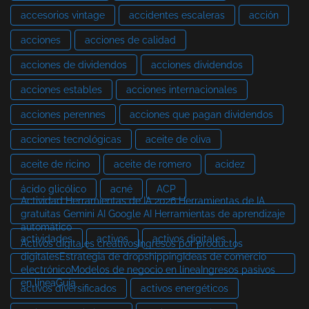
accesorios vintage
accidentes escaleras
acción
acciones
acciones de calidad
acciones de dividendos
acciones dividendos
acciones estables
acciones internacionales
acciones perennes
acciones que pagan dividendos
acciones tecnológicas
aceite de oliva
aceite de ricino
aceite de romero
acidez
ácido glicólico
acné
ACP
Actividad Herramientas de IA 2026 Herramientas de IA
gratuitas Gemini AI Google AI Herramientas de aprendizaje
automático
actividades
activos
activos digitales
Activos digitales creativosIngresos por productos
digitalesEstrategia de dropshippingIdeas de comercio
electrónicoModelos de negocio en líneaIngresos pasivos
en líneaGuía
activos diversificados
activos energéticos