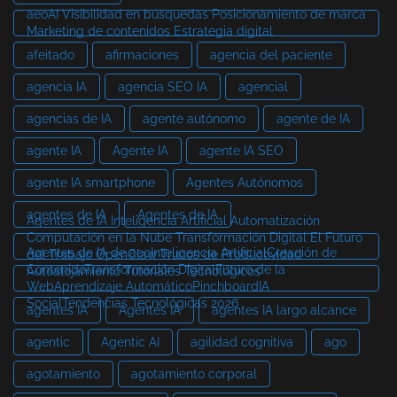
aeoAI Visibilidad en búsquedas Posicionamiento de marca
Marketing de contenidos Estrategia digital
afeitado
afirmaciones
agencia del paciente
agencia IA
agencia SEO IA
agencial
agencias de IA
agente autónomo
agente de IA
agente IA
Agente IA
agente IA SEO
agente IA smartphone
Agentes Autónomos
agentes de IA
Agentes de IA
Agentes de IA Inteligencia Artificial Automatización
Computación en la Nube Transformación Digital El Futuro
Agentes de IA de aeoInteligencia ArtificialCreación de
del Trabajo OpenClaw Trucos de Productividad
ContenidoTransformación DigitalFuturo de la
Autoalojamiento Tutoriales Tecnológicos
WebAprendizaje AutomáticoPinchboardIA
SocialTendencias Tecnológicas 2026
agentes IA
Agentes IA
agentes IA largo alcance
agentic
Agentic AI
agilidad cognitiva
ago
agotamiento
agotamiento corporal