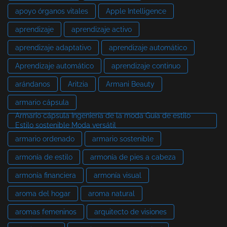
apoyo órganos vitales
Apple Intelligence
aprendizaje
aprendizaje activo
aprendizaje adaptativo
aprendizaje automático
Aprendizaje automático
aprendizaje continuo
arándanos
Aritzia
Armani Beauty
armario cápsula
Armario cápsula Ingeniería de la moda Guía de estilo
Estilo sostenible Moda versátil
armario ordenado
armario sostenible
armonía de estilo
armonía de pies a cabeza
armonía financiera
armonía visual
aroma del hogar
aroma natural
aromas femeninos
arquitecto de visiones