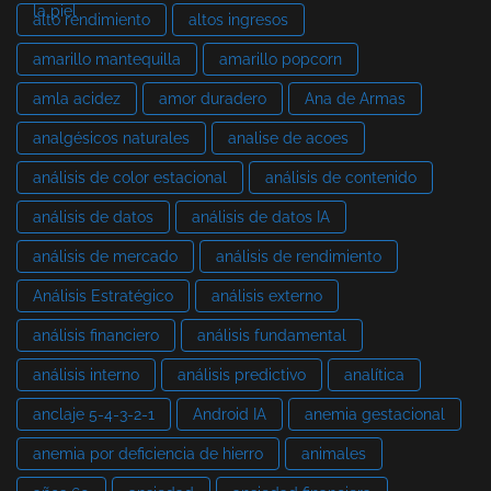
la piel
alto rendimiento
altos ingresos
amarillo mantequilla
amarillo popcorn
amla acidez
amor duradero
Ana de Armas
analgésicos naturales
analise de acoes
análisis de color estacional
análisis de contenido
análisis de datos
análisis de datos IA
análisis de mercado
análisis de rendimiento
Análisis Estratégico
análisis externo
análisis financiero
análisis fundamental
análisis interno
análisis predictivo
analítica
anclaje 5-4-3-2-1
Android IA
anemia gestacional
anemia por deficiencia de hierro
animales