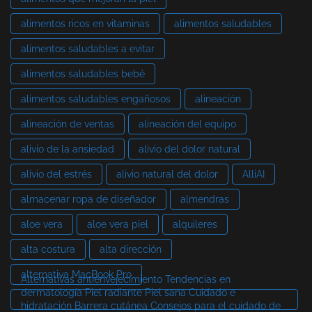
alimentos ricos en vitaminas
alimentos saludables
alimentos saludables a evitar
alimentos saludables bebé
alimentos saludables engañosos
alineación
alineación de ventas
alineación del equipo
alivio de la ansiedad
alivio del dolor natural
alivio del estrés
alivio natural del dolor
AlliAI
almacenar ropa de diseñador
almendras
aloe vera
aloe vera piel
alquileres
alta costura
alta dirección
alternativa MacBook Pro
Alternativas antienvejecimiento Tendencias en
dermatología Piel radiante Piel sana Cuidado e
hidratación Barrera cutánea Consejos para el cuidado de