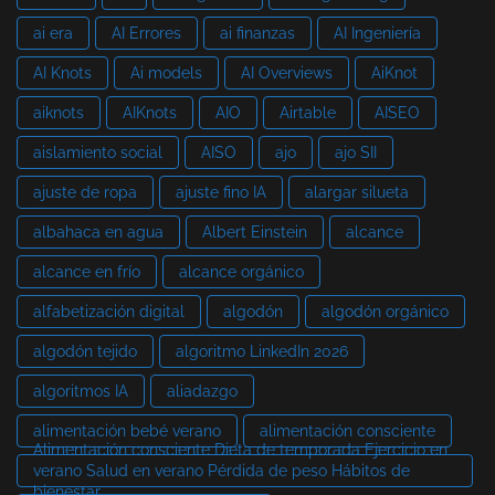
ai era
AI Errores
ai finanzas
AI Ingeniería
AI Knots
Ai models
AI Overviews
AiKnot
aiknots
AIKnots
AIO
Airtable
AISEO
aislamiento social
AISO
ajo
ajo SII
ajuste de ropa
ajuste fino IA
alargar silueta
albahaca en agua
Albert Einstein
alcance
alcance en frío
alcance orgánico
alfabetización digital
algodón
algodón orgánico
algodón tejido
algoritmo LinkedIn 2026
algoritmos IA
aliadazgo
alimentación bebé verano
alimentación consciente
Alimentación consciente Dieta de temporada Ejercicio en
verano Salud en verano Pérdida de peso Hábitos de
bienestar