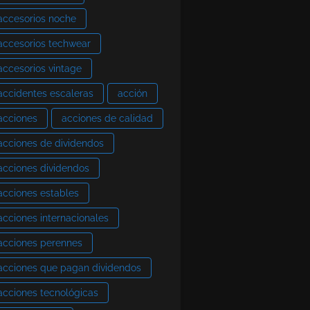
accesorios noche
accesorios techwear
accesorios vintage
accidentes escaleras
acción
acciones
acciones de calidad
acciones de dividendos
acciones dividendos
acciones estables
acciones internacionales
acciones perennes
acciones que pagan dividendos
acciones tecnológicas