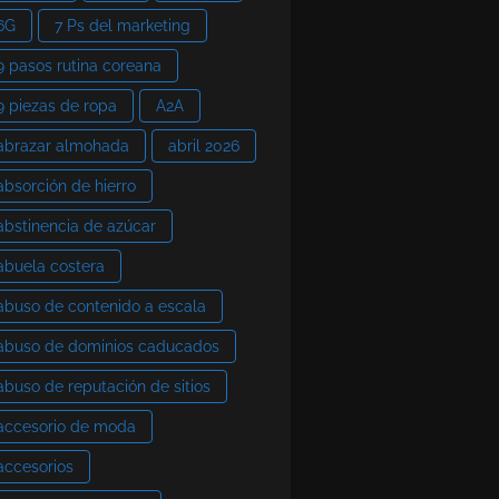
6G
7 Ps del marketing
9 pasos rutina coreana
9 piezas de ropa
A2A
abrazar almohada
abril 2026
absorción de hierro
abstinencia de azúcar
abuela costera
abuso de contenido a escala
abuso de dominios caducados
abuso de reputación de sitios
accesorio de moda
accesorios