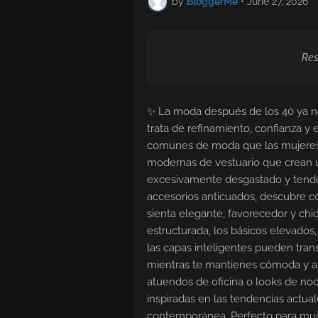
by
BloggerMe
•
June 27, 2026
Res
✨ La moda después de los 40 ya no
trata de refinamiento, confianza y e
comunes de moda que las mujeres 
modernas de vestuario que crean u
excesivamente desgastado y tenden
accesorios anticuados, descubre c
sienta elegante, favorecedor y chic
estructurada, los básicos elevados,
las capas inteligentes pueden tran
mientras te mantienes cómoda y a 
atuendos de oficina o looks de noch
inspiradas en las tendencias actual
contemporánea. Perfecto para muj