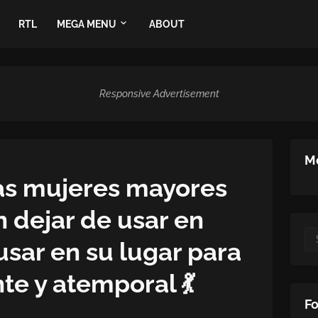
RTL
MEGA MENU
ABOUT
Responsive Advertisement
Me
as mujeres mayores
 dejar de usar en
sar en su lugar para
te y atemporal 💃
Fo