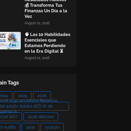
💰 Transforma Tus
Finanzas Un Día a la
Vez
August 01, 2026
🧠 Las 10 Habilidades
Esenciales que
Estamos Perdiendo
en la Era Digital ⏳
August 01, 2026
in Tags
2024
2025
2026
2026 2030 accidente Bienestar
del adulto Adulto AEO IA de
agente IA
2026 SEO
2026 skincare
27 outfits
401k
503020