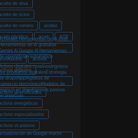
aceite de oliva
aceite de ricino
aceite de romero
acidez
ácido glicólico
acné
ACP
Actividad Herramientas de IA 2026
Herramientas de IA gratuitas
Gemini AI Google AI Herramientas
de aprendizaje automático
actividades
activos
Activos digitales creativosIngresos
activos digitales
por productos digitalesEstrategia
de dropshippingIdeas de
comercio electrónicoModelos de
negocio en líneaIngresos pasivos
activos diversificados
en líneaGuía
activos energéticos
activos especializados
activos vs pasivos
actualización de Google marzo