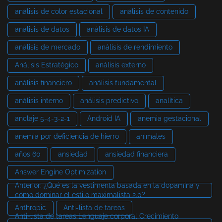
análisis de color estacional
análisis de contenido
análisis de datos
análisis de datos IA
análisis de mercado
análisis de rendimiento
Análisis Estratégico
análisis externo
análisis financiero
análisis fundamental
análisis interno
análisis predictivo
analítica
anclaje 5-4-3-2-1
Android IA
anemia gestacional
anemia por deficiencia de hierro
animales
años 60
ansiedad
ansiedad financiera
Answer Engine Optimization
Anterior: ¿Qué es la vestimenta basada en la dopamina y
cómo dominar el estilo maximalista 2.0?
Anthropic
Anti-lista de tareas
Anti-lista de tareas Lenguaje corporal Crecimiento