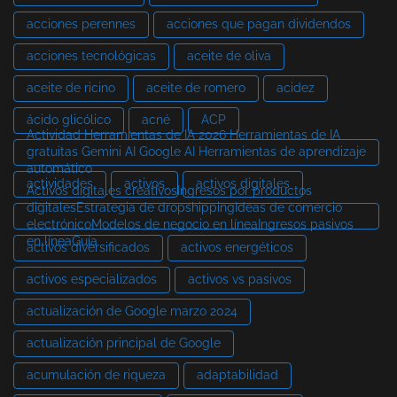
acciones perennes
acciones que pagan dividendos
acciones tecnológicas
aceite de oliva
aceite de ricino
aceite de romero
acidez
ácido glicólico
acné
ACP
Actividad Herramientas de IA 2026 Herramientas de IA
gratuitas Gemini AI Google AI Herramientas de aprendizaje
automático
actividades
activos
activos digitales
Activos digitales creativosIngresos por productos
digitalesEstrategia de dropshippingIdeas de comercio
electrónicoModelos de negocio en líneaIngresos pasivos
en líneaGuía
activos diversificados
activos energéticos
activos especializados
activos vs pasivos
actualización de Google marzo 2024
actualización principal de Google
acumulación de riqueza
adaptabilidad