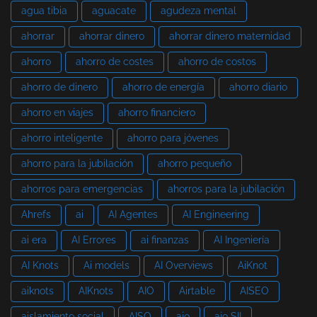
agua tibia
aguacate
agudeza mental
ahorrar
ahorrar dinero
ahorrar dinero maternidad
ahorro
ahorro de costes
ahorro de costos
ahorro de dinero
ahorro de energía
ahorro diario
ahorro en viajes
ahorro financiero
ahorro inteligente
ahorro para jóvenes
ahorro para la jubilación
ahorro pequeño
ahorros para emergencias
ahorros para la jubilación
Ahrefs
ai
AI Agentes
AI Engineering
ai era
AI Errores
ai finanzas
AI Ingeniería
AI Knots
Ai models
AI Overviews
AiKnot
aiknots
AIKnots
AIO
Airtable
AISEO
aislamiento social
AISO
ajo
ajo SII