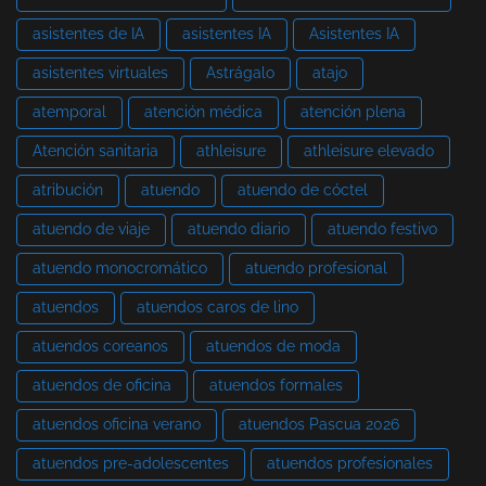
asistentes de IA
asistentes IA
Asistentes IA
asistentes virtuales
Astrágalo
atajo
atemporal
atención médica
atención plena
Atención sanitaria
athleisure
athleisure elevado
atribución
atuendo
atuendo de cóctel
atuendo de viaje
atuendo diario
atuendo festivo
atuendo monocromático
atuendo profesional
atuendos
atuendos caros de lino
atuendos coreanos
atuendos de moda
atuendos de oficina
atuendos formales
atuendos oficina verano
atuendos Pascua 2026
atuendos pre-adolescentes
atuendos profesionales