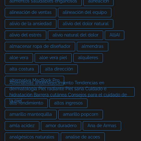
alimentos saludables engañosos
alineación
alineación de ventas
alineación del equipo
alivio de la ansiedad
alivio del dolor natural
alivio del estrés
alivio natural del dolor
AlliAI
almacenar ropa de diseñador
almendras
aloe vera
aloe vera piel
alquileres
alta costura
alta dirección
alternativa MacBook Pro
Alternativas antienvejecimiento Tendencias en
dermatología Piel radiante Piel sana Cuidado e
hidratación Barrera cutánea Consejos para el cuidado de
la piel
alto rendimiento
altos ingresos
amarillo mantequilla
amarillo popcorn
amla acidez
amor duradero
Ana de Armas
analgésicos naturales
analise de acoes