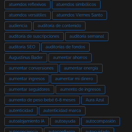
atuendos reflexivos
atuendos simbólicos
atuendos versátiles
atuendos Viernes Santo
audiencia
auditoría de contenido
auditoría de suscripciones
auditoría semanal
auditoría SEO
auditorías de fondos
Augustinus Bader
aumentar ahorros
aumentar conversiones
aumentar energía
aumentar ingresos
aumentar mi dinero
aumentar seguidores
aumento de ingresos
aumento de peso bebé 6-8 meses
Aura Azul
autenticidad
autenticidad marca
autoalojamiento IA
autoayuda
autocompasión
autoconciencia
autoconfianza
autocuidado