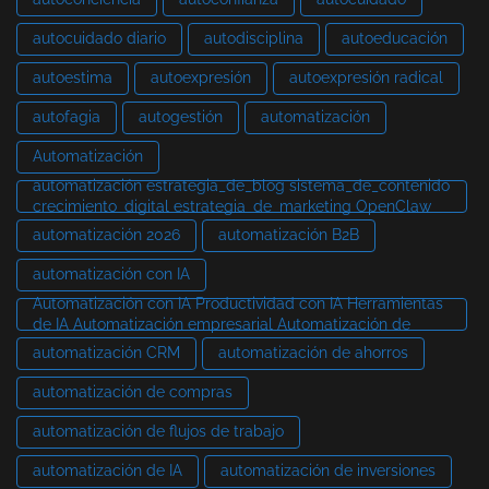
autocuidado diario
autodisciplina
autoeducación
autoestima
autoexpresión
autoexpresión radical
autofagia
autogestión
automatización
Automatización
automatización estrategia_de_blog sistema_de_contenido
crecimiento_digital estrategia_de_marketing OpenClaw
automatización 2026
automatización B2B
automatización con IA
Automatización con IA Productividad con IA Herramientas
de IA Automatización empresarial Automatización de
automatización CRM
automatización de ahorros
automatización de compras
automatización de flujos de trabajo
automatización de IA
automatización de inversiones