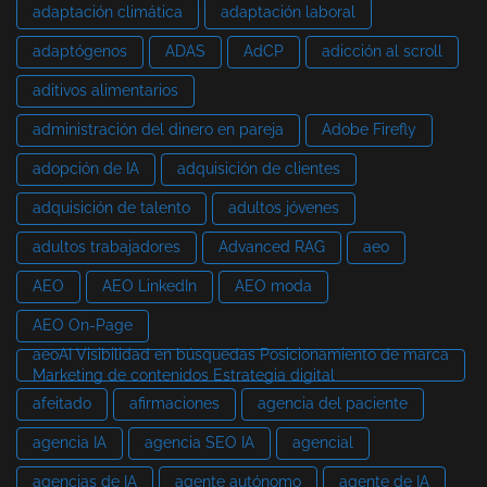
adaptación climática
adaptación laboral
adaptógenos
ADAS
AdCP
adicción al scroll
aditivos alimentarios
administración del dinero en pareja
Adobe Firefly
adopción de IA
adquisición de clientes
adquisición de talento
adultos jóvenes
adultos trabajadores
Advanced RAG
aeo
AEO
AEO LinkedIn
AEO moda
AEO On-Page
aeoAI Visibilidad en búsquedas Posicionamiento de marca
Marketing de contenidos Estrategia digital
afeitado
afirmaciones
agencia del paciente
agencia IA
agencia SEO IA
agencial
agencias de IA
agente autónomo
agente de IA