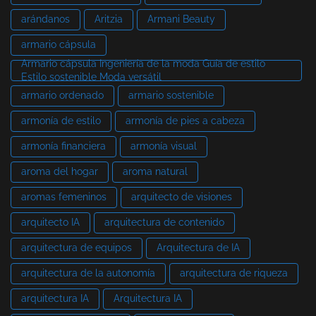
arándanos
Aritzia
Armani Beauty
armario cápsula
Armario cápsula Ingeniería de la moda Guía de estilo
Estilo sostenible Moda versátil
armario ordenado
armario sostenible
armonía de estilo
armonía de pies a cabeza
armonía financiera
armonía visual
aroma del hogar
aroma natural
aromas femeninos
arquitecto de visiones
arquitecto IA
arquitectura de contenido
arquitectura de equipos
Arquitectura de IA
arquitectura de la autonomía
arquitectura de riqueza
arquitectura IA
Arquitectura IA