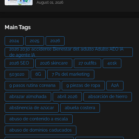
August 01, 2026
Main Tags
2024
2025
2026
2026 2030 accidente Bienestar del adulto Adulto AEO IA
de agente IA
2026 SEO
2026 skincare
27 outfits
401k
503020
6G
7 Ps del marketing
9 pasos rutina coreana
9 piezas de ropa
A2A
abrazar almohada
abril 2026
absorción de hierro
abstinencia de azúcar
abuela costera
abuso de contenido a escala
abuso de dominios caducados