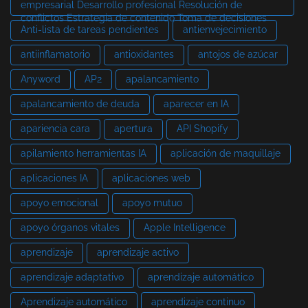
empresarial Desarrollo profesional Resolución de
conflictos Estrategia de contenido Toma de decisiones
Anti-lista de tareas pendientes
antienvejecimiento
antiinflamatorio
antioxidantes
antojos de azúcar
Anyword
AP2
apalancamiento
apalancamiento de deuda
aparecer en IA
apariencia cara
apertura
API Shopify
apilamiento herramientas IA
aplicación de maquillaje
aplicaciones IA
aplicaciones web
apoyo emocional
apoyo mutuo
apoyo órganos vitales
Apple Intelligence
aprendizaje
aprendizaje activo
aprendizaje adaptativo
aprendizaje automático
Aprendizaje automático
aprendizaje continuo