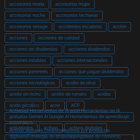
accesorios moda
accesorios mujer
accesorios noche
accesorios techwear
accesorios vintage
accidentes escaleras
acción
acciones
acciones de calidad
acciones de dividendos
acciones dividendos
acciones estables
acciones internacionales
acciones perennes
acciones que pagan dividendos
acciones tecnológicas
aceite de oliva
aceite de ricino
aceite de romero
acidez
ácido glicólico
acné
ACP
Actividad Herramientas de IA 2026 Herramientas de IA
gratuitas Gemini AI Google AI Herramientas de aprendizaje
automático
actividades
activos
activos digitales
Activos digitales creativosIngresos por productos
digitalesEstrategia de dropshippingIdeas de comercio