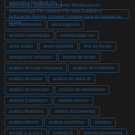
alternativa MacBook Pro
Alternativas antienvejecimiento Tendencias en
dermatología Piel radiante Piel sana Cuidado e
hidratación Barrera cutánea Consejos para el cuidado de
la piel
alto rendimiento
altos ingresos
amarillo mantequilla
amarillo popcorn
amla acidez
amor duradero
Ana de Armas
analgésicos naturales
analise de acoes
análisis de color estacional
análisis de contenido
análisis de datos
análisis de datos IA
análisis de mercado
análisis de rendimiento
Análisis Estratégico
análisis externo
análisis financiero
análisis fundamental
análisis interno
análisis predictivo
analítica
anclaje 5-4-3-2-1
Android IA
anemia gestacional