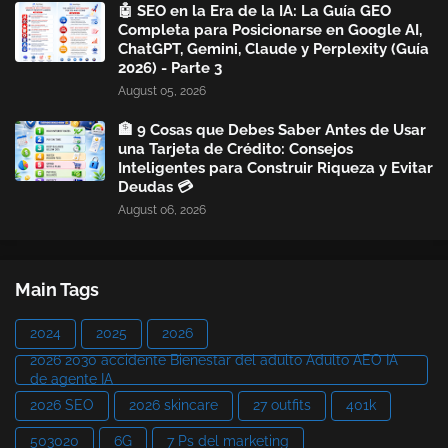
🤖 SEO en la Era de la IA: La Guía GEO
Completa para Posicionarse en Google AI,
ChatGPT, Gemini, Claude y Perplexity (Guía
2026) - Parte 3
August 05, 2026
🏦 9 Cosas que Debes Saber Antes de Usar
una Tarjeta de Crédito: Consejos
Inteligentes para Construir Riqueza y Evitar
Deudas 💳
August 06, 2026
Main Tags
2024
2025
2026
2026 2030 accidente Bienestar del adulto Adulto AEO IA
de agente IA
2026 SEO
2026 skincare
27 outfits
401k
503020
6G
7 Ps del marketing