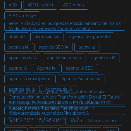
AEO
AEO LinkedIn
AEO moda
AEO On-Page
aeoAI Visibilidad en búsquedas Posicionamiento de marca
Marketing de contenidos Estrategia digital
afeitado
afirmaciones
agencia del paciente
agencia IA
agencia SEO IA
agencial
agencias de IA
agente autónomo
agente de IA
agente IA
Agente IA
agente IA SEO
agente IA smartphone
Agentes Autónomos
agentes de IA
Agentes de IA
Agentes de IA Inteligencia Artificial Automatización
Computación en la Nube Transformación Digital El Futuro
Agentes de IA de aeoInteligencia ArtificialCreación de
del Trabajo OpenClaw Trucos de Productividad
ContenidoTransformación DigitalFuturo de la
Autoalojamiento Tutoriales Tecnológicos
WebAprendizaje AutomáticoPinchboardIA
SocialTendencias Tecnológicas 2026
agentes IA
Agentes IA
agentes IA largo alcance