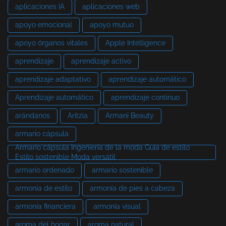
aplicaciones IA
aplicaciones web
apoyo emocional
apoyo mutuo
apoyo órganos vitales
Apple Intelligence
aprendizaje
aprendizaje activo
aprendizaje adaptativo
aprendizaje automático
Aprendizaje automático
aprendizaje continuo
arándanos
Aritzia
Armani Beauty
armario cápsula
Armario cápsula Ingeniería de la moda Guía de estilo
Estilo sostenible Moda versátil
armario ordenado
armario sostenible
armonía de estilo
armonía de pies a cabeza
armonía financiera
armonía visual
aroma del hogar
aroma natural