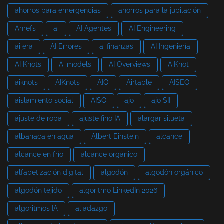
ahorros para emergencias
ahorros para la jubilación
Ahrefs
ai
AI Agentes
AI Engineering
ai era
AI Errores
ai finanzas
AI Ingeniería
AI Knots
Ai models
AI Overviews
AiKnot
aiknots
AIKnots
AIO
Airtable
AISEO
aislamiento social
AISO
ajo
ajo SII
ajuste de ropa
ajuste fino IA
alargar silueta
albahaca en agua
Albert Einstein
alcance
alcance en frío
alcance orgánico
alfabetización digital
algodón
algodón orgánico
algodón tejido
algoritmo LinkedIn 2026
algoritmos IA
aliadazgo