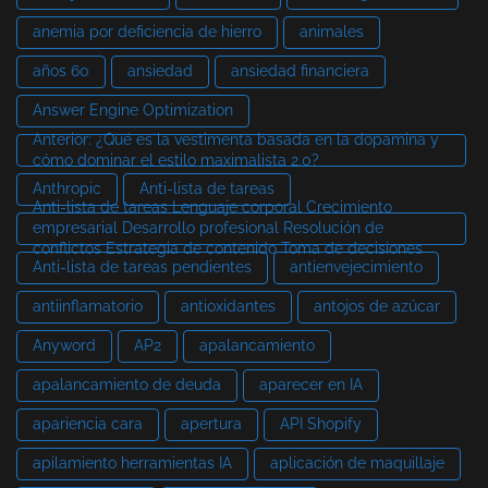
anemia por deficiencia de hierro
animales
años 60
ansiedad
ansiedad financiera
Answer Engine Optimization
Anterior: ¿Qué es la vestimenta basada en la dopamina y
cómo dominar el estilo maximalista 2.0?
Anthropic
Anti-lista de tareas
Anti-lista de tareas Lenguaje corporal Crecimiento
empresarial Desarrollo profesional Resolución de
conflictos Estrategia de contenido Toma de decisiones
Anti-lista de tareas pendientes
antienvejecimiento
antiinflamatorio
antioxidantes
antojos de azúcar
Anyword
AP2
apalancamiento
apalancamiento de deuda
aparecer en IA
apariencia cara
apertura
API Shopify
apilamiento herramientas IA
aplicación de maquillaje