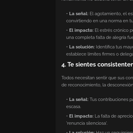
La señal:
El agotamiento, el est
convirtiendo en una norma en tu 
El impacto:
El estrés crónico 
una completa falta de alegría fue
La solución:
Identifica tus may
establece límites firmes o delega
4. Te sientes consistente
Todos necesitan sentir que sus con
de reconocimiento, la desconexión
La señal:
Tus contribuciones pa
escasa.
El impacto:
La falta de apreci
'renuncia silenciosa'.
La solución:
Haz un seguimiento