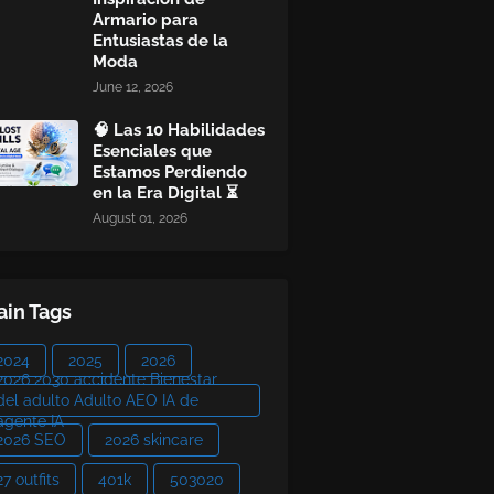
Armario para
Entusiastas de la
Moda
June 12, 2026
🧠 Las 10 Habilidades
Esenciales que
Estamos Perdiendo
en la Era Digital ⏳
August 01, 2026
in Tags
2024
2025
2026
2026 2030 accidente Bienestar
del adulto Adulto AEO IA de
agente IA
2026 SEO
2026 skincare
27 outfits
401k
503020