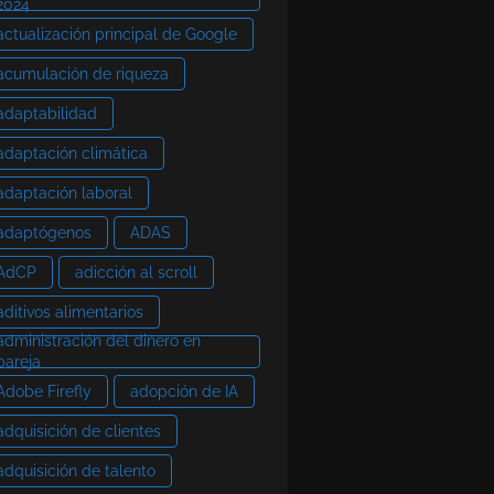
2024
actualización principal de Google
acumulación de riqueza
adaptabilidad
adaptación climática
adaptación laboral
adaptógenos
ADAS
AdCP
adicción al scroll
aditivos alimentarios
administración del dinero en
pareja
Adobe Firefly
adopción de IA
adquisición de clientes
adquisición de talento