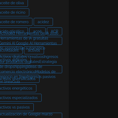
aceite de oliva
aceite de ricino
aceite de romero
acidez
ácido glicólico
acné
ACP
Actividad Herramientas de IA 2026
Herramientas de IA gratuitas
Gemini AI Google AI Herramientas
de aprendizaje automático
actividades
activos
Activos digitales creativosIngresos
activos digitales
por productos digitalesEstrategia
de dropshippingIdeas de
comercio electrónicoModelos de
negocio en líneaIngresos pasivos
activos diversificados
en líneaGuía
activos energéticos
activos especializados
activos vs pasivos
actualización de Google marzo