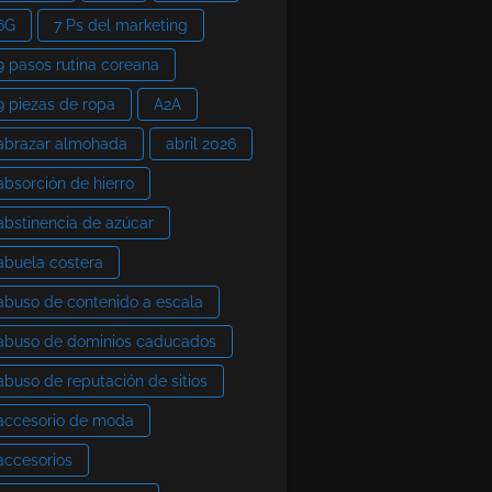
6G
7 Ps del marketing
9 pasos rutina coreana
9 piezas de ropa
A2A
abrazar almohada
abril 2026
absorción de hierro
abstinencia de azúcar
abuela costera
abuso de contenido a escala
abuso de dominios caducados
abuso de reputación de sitios
accesorio de moda
accesorios