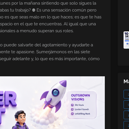
lunes por la mañana sintiendo que solo sigues la
mabas tu trabajo? ⛔ Es una sensación común pero
no es que seas malo en lo que haces; es que te has
pacio en el que te encuentras. Al igual que una
esionales a menudo superan sus roles.
o puede salvarte del agotamiento y ayudarte a
lmente te apasione. Sumerjámonos en las siete
 seguir adelante y, lo que es más importante, cómo
Ma