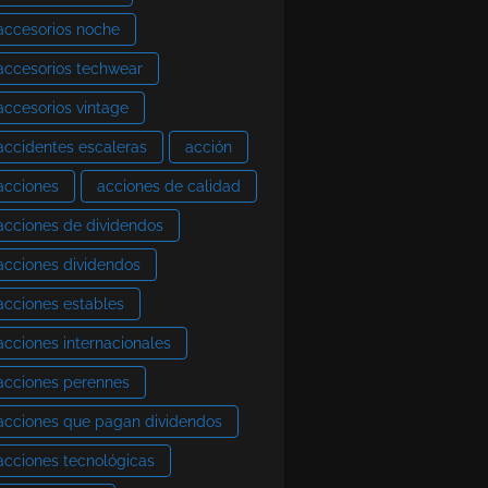
accesorios noche
accesorios techwear
accesorios vintage
accidentes escaleras
acción
acciones
acciones de calidad
acciones de dividendos
acciones dividendos
acciones estables
acciones internacionales
acciones perennes
acciones que pagan dividendos
acciones tecnológicas